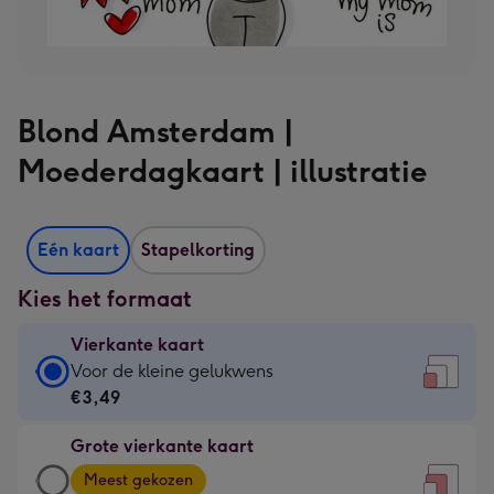
Blond Amsterdam |
Moederdagkaart | illustratie
Eén kaart
Stapelkorting
Kies het formaat
Vierkante kaart
Vierkante
Voor de kleine gelukwens
kaart
€3,49
-
Grote vierkante kaart
€3,49
Grote
-
Meest gekozen