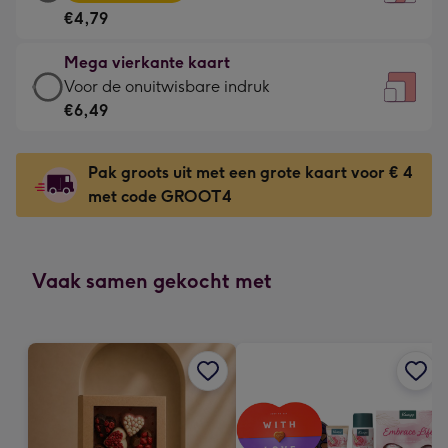
vierkante
Voor
€4,79
kaart
de
-
kleine
Mega vierkante kaart
€4,79
gelukwens
Mega
Voor de onuitwisbare indruk
-
-
vierkante
€6,49
Meest
Dimensions:
kaart
gekozen
130
-
-
Pak groots uit met een grote kaart voor € 4
x
€6,49
Dimensions:
met code GROOT4
130
-
167
mm
Voor
x
de
167
onuitwisbare
Vaak samen gekocht met
mm
indruk
-
Dimensions:
240
x
240
mm