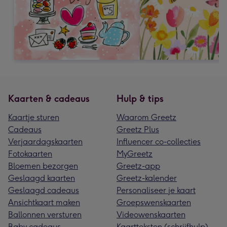
Kaarten & cadeaus
Hulp & tips
Kaartje sturen
Waarom Greetz
Cadeaus
Greetz Plus
Verjaardagskaarten
Influencer co-collecties
Fotokaarten
MyGreetz
Bloemen bezorgen
Greetz-app
Geslaagd kaarten
Greetz-kalender
Geslaagd cadeaus
Personaliseer je kaart
Ansichtkaart maken
Groepswenskaarten
Ballonnen versturen
Videowenskaarten
Baby cadeaus
Kaartteksten (schrijfhulp)