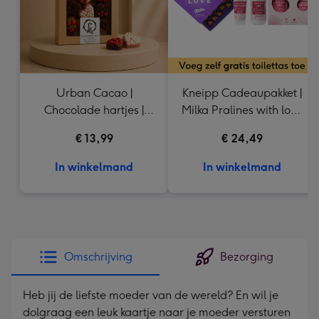
Urban Cacao |
Kneipp Cadeaupakket |
Chocolade hartjes |
Milka Pralines with love
155g
165g
€ 13,99
€ 24,49
In winkelmand
In winkelmand
Omschrijving
Bezorging
Heb jij de liefste moeder van de wereld? En wil je
dolgraag een leuk kaartje naar je moeder versturen