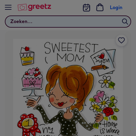
Bekijk meer
Login
Zoeken