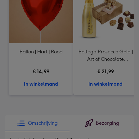
240
mm
Ballon | Hart | Rood
Bottega Prosecco Gold |
Art of Chocolate
bonbons
€ 14,99
€ 21,99
In winkelmand
In winkelmand
Omschrijving
Bezorging