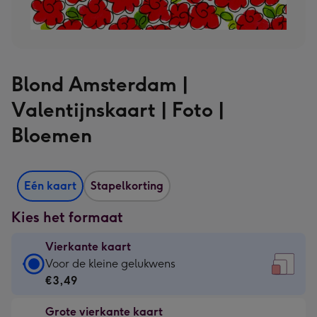
Blond Amsterdam |
Valentijnskaart | Foto |
Bloemen
Eén kaart
Stapelkorting
Kies het formaat
Vierkante kaart
Vierkante
Voor de kleine gelukwens
kaart
€3,49
-
Grote vierkante kaart
€3,49