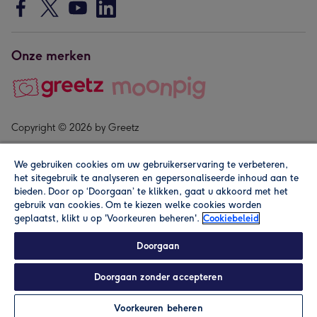
Onze merken
Copyright © 2026 by Greetz
We gebruiken cookies om uw gebruikerservaring te verbeteren,
het sitegebruik te analyseren en gepersonaliseerde inhoud aan te
bieden. Door op ‘Doorgaan’ te klikken, gaat u akkoord met het
gebruik van cookies. Om te kiezen welke cookies worden
geplaatst, klikt u op 'Voorkeuren beheren'.
Cookiebeleid
Alle prijzen zijn inclusief btw en andere heffingen. Lees de
algemene voorwaarden
.
Doorgaan
Doorgaan zonder accepteren
Personaliseren
Voorkeuren beheren