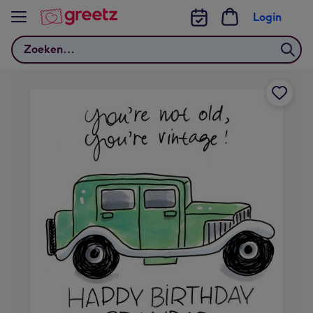
Bekijk meer
Login
Zoeken