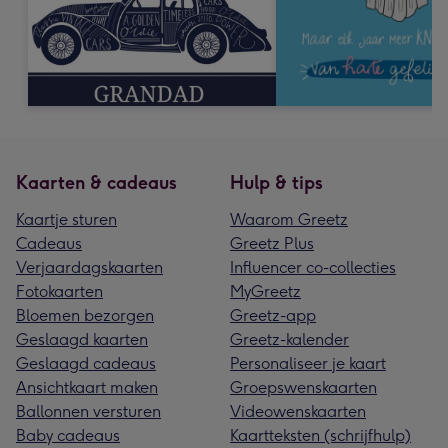
Kaarten & cadeaus
Hulp & tips
Kaartje sturen
Waarom Greetz
Cadeaus
Greetz Plus
Verjaardagskaarten
Influencer co-collecties
Fotokaarten
MyGreetz
Bloemen bezorgen
Greetz-app
Geslaagd kaarten
Greetz-kalender
Geslaagd cadeaus
Personaliseer je kaart
Ansichtkaart maken
Groepswenskaarten
Ballonnen versturen
Videowenskaarten
Baby cadeaus
Kaartteksten (schrijfhulp)