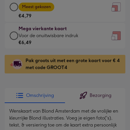
Grote
-
Meest gekozen
vierkante
Voor
€4,79
kaart
de
-
kleine
Mega vierkante kaart
€4,79
gelukwens
Mega
Voor de onuitwisbare indruk
-
-
vierkante
€6,49
Meest
Dimensions:
kaart
gekozen
130
-
-
Pak groots uit met een grote kaart voor € 4
x
€6,49
Dimensions:
met code GROOT4
130
-
167
mm
Voor
x
de
167
onuitwisbare
mm
Omschrijving
Bezorging
indruk
-
Wenskaart van Blond Amsterdam met de vrolijke en
Dimensions:
kleurrijke Blond illustraties. Voeg je eigen foto('s),
240
tekst, & versiering toe om de kaart extra persoonlijk
x