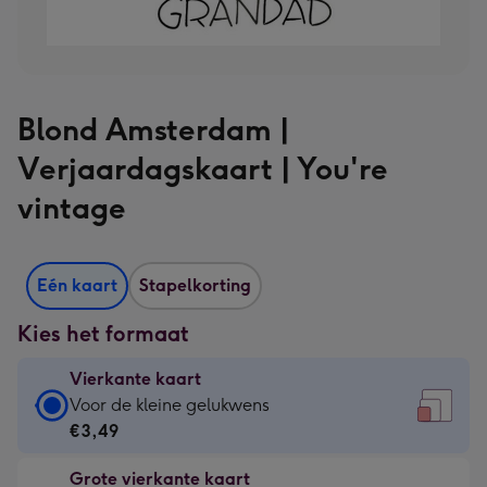
Blond Amsterdam |
Verjaardagskaart | You're
vintage
Eén kaart
Stapelkorting
Kies het formaat
Vierkante kaart
Vierkante
Voor de kleine gelukwens
kaart
€3,49
-
Grote vierkante kaart
€3,49