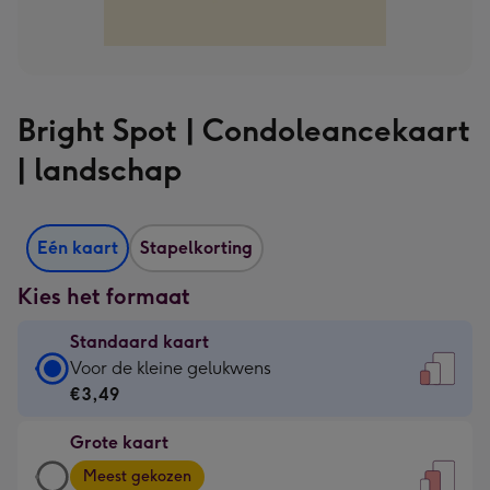
Bright Spot | Condoleancekaart
| landschap
Eén kaart
Stapelkorting
Kies het formaat
Standaard kaart
Standaard
Voor de kleine gelukwens
kaart
€3,49
-
Grote kaart
€3,49
Grote
-
Meest gekozen