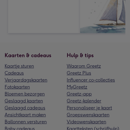
Kaarten & cadeaus
Hulp & tips
Kaartje sturen
Waarom Greetz
Cadeaus
Greetz Plus
Verjaardagskaarten
Influencer co-collecties
Fotokaarten
MyGreetz
Bloemen bezorgen
Greetz-app
Geslaagd kaarten
Greetz-kalender
Geslaagd cadeaus
Personaliseer je kaart
Ansichtkaart maken
Groepswenskaarten
Ballonnen versturen
Videowenskaarten
Baby cadeaus
Kaartteksten (schrijfhulp)