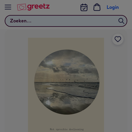
Bekijk meer
Login
Zoeken