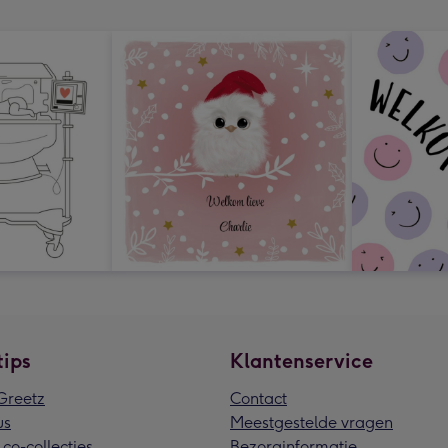
tips
Klantenservice
reetz
Contact
us
Meestgestelde vragen
 co-collecties
Bezorginformatie