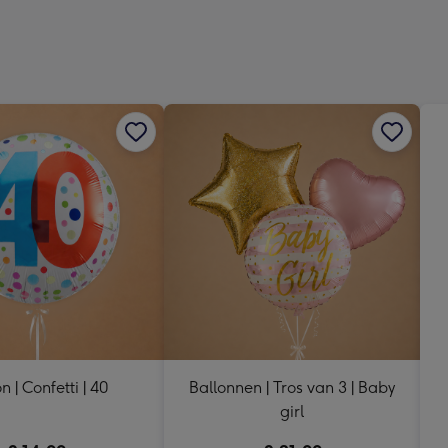
Dimen
241
x
333
mm
n | Confetti | 40
Ballonnen | Tros van 3 | Baby
girl