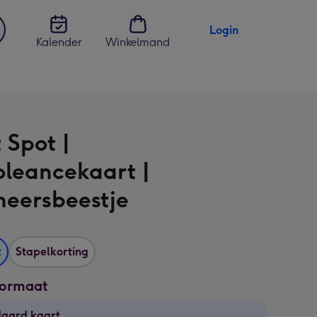
Login
Kalender
Winkelmand
jst
en
 Spot |
leancekaart |
heersbeestje
t
Stapelkorting
formaat
daard kaart