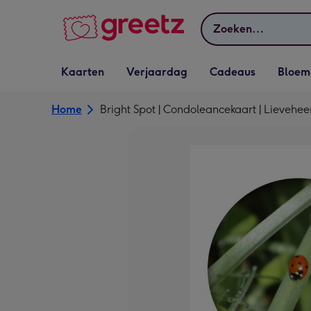
Bekijk meer
Zoeken
Vervolgkeuzelijst
Vervolgkeuzelijst
Vervolgkeuzelijst
Vervolgkeuz
Kaarten
Verjaardag
Cadeaus
Bloem
Kaarten openen
Verjaardag openen
Cadeaus openen
Bloemen o
Home
Bright Spot | Condoleancekaart | Lievehee