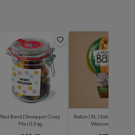
sions:
Red Band | Snoeppot Crazy
Ballon | XL | Safari luchtballo
Mix | 0,5 kg
Welcome Baby