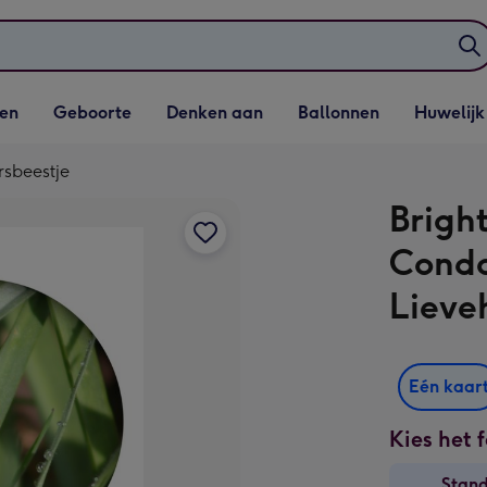
elijst
Vervolgkeuzelijst
Vervolgkeuzelijst
Vervolgkeuzelijst
Vervolgkeuzeli
en
Geboorte
Denken aan
Ballonnen
Huwelijk
penen
Geboorte openen
Denken aan openen
Ballonnen openen
Huwelijk open
rsbeestje
Bright
Condo
Lieve
Eén kaar
Kies het 
Stan