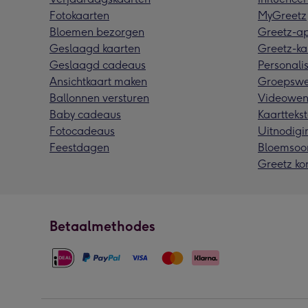
Fotokaarten
MyGreetz
Bloemen bezorgen
Greetz-a
Geslaagd kaarten
Greetz-ka
Geslaagd cadeaus
Personalis
Ansichtkaart maken
Groepswe
Ballonnen versturen
Videowen
Baby cadeaus
Kaarttekst
Fotocadeaus
Uitnodigi
Feestdagen
Bloemsoo
Greetz ko
Betaalmethodes