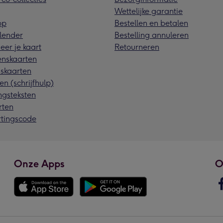
Wettelijke garantie
pp
Bestellen en betalen
lender
Bestelling annuleren
eer je kaart
Retourneren
nskaarten
skaarten
en (schrijfhulp)
ngsteksten
rten
rtingscode
Onze Apps
O