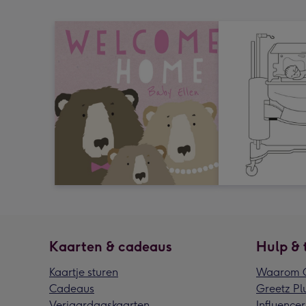
Kaarten & cadeaus
Hulp & 
Kaartje sturen
Waarom G
Cadeaus
Greetz Pl
Verjaardagskaarten
Influencer