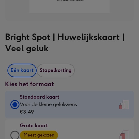
Bright Spot | Huwelijkskaart |
Veel geluk
Eén kaart
Stapelkorting
Kies het formaat
Standaard kaart
Standaard
Voor de kleine gelukwens
kaart
€3,49
-
Grote kaart
€3,49
Grote
-
Meest gekozen