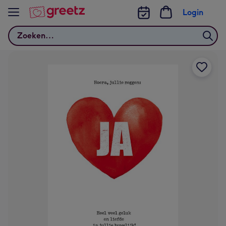
Bekijk meer
Login
Zoeken