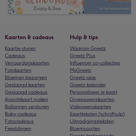
Kaarten & cadeaus
Hulp & tips
Kaartje sturen
Waarom Greetz
Cadeaus
Greetz Plus
Verjaardagskaarten
Influencer co-collecties
Fotokaarten
MyGreetz
Bloemen bezorgen
Greetz-app
Geslaagd kaarten
Greetz-kalender
Geslaagd cadeaus
Personaliseer je kaart
Ansichtkaart maken
Groepswenskaarten
Ballonnen versturen
Videowenskaarten
Baby cadeaus
Kaartteksten (schrijfhulp)
Fotocadeaus
Uitnodigingsteksten
Feestdagen
Bloemsoorten
Greetz kortingscode