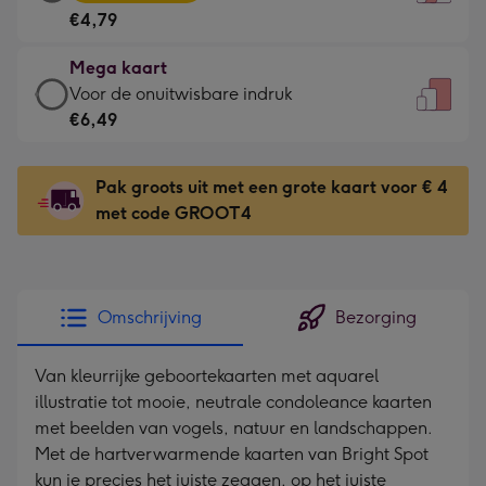
kaart
Voor
€4,79
-
de
€4,79
kleine
Mega kaart
-
gelukwens
Mega
Voor de onuitwisbare indruk
Meest
-
kaart
€6,49
gekozen
Dimensions:
-
-
120
€6,49
Dimensions:
Pak groots uit met een grote kaart voor € 4
x
-
167
met code GROOT4
160
Voor
x
mm
de
231
onuitwisbare
mm
indruk
Omschrijving
Bezorging
-
Dimensions:
Van kleurrijke geboortekaarten met aquarel
241
illustratie tot mooie, neutrale condoleance kaarten
x
met beelden van vogels, natuur en landschappen.
333
Met de hartverwarmende kaarten van Bright Spot
mm
kun je precies het juiste zeggen, op het juiste