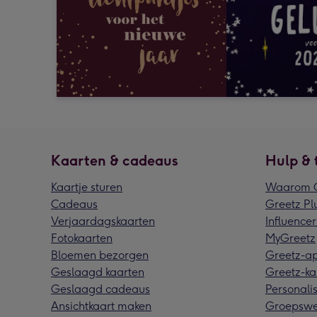
Kaarten & cadeaus
Hulp & 
Kaartje sturen
Waarom G
Cadeaus
Greetz Pl
Verjaardagskaarten
Influencer
Fotokaarten
MyGreetz
Bloemen bezorgen
Greetz-a
Geslaagd kaarten
Greetz-ka
Geslaagd cadeaus
Personalis
Ansichtkaart maken
Groepswe