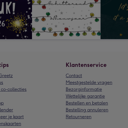
tips
Klantenservice
reetz
Contact
us
Meestgestelde vragen
 co-collecties
Bezorginformatie
Wettelijke garantie
pp
Bestellen en betalen
lender
Bestelling annuleren
eer je kaart
Retourneren
nskaarten