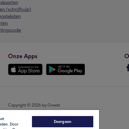
skaarten
en (schrijfhulp)
ngsteksten
rten
rtingscode
Onze Apps
O
Copyright © 2026 by Greetz
het
Doorgaan
ieden. Door