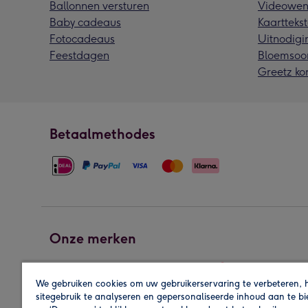
Ballonnen versturen
Videowen
Baby cadeaus
Kaarttekst
Fotocadeaus
Uitnodigi
Feestdagen
Bloemsoo
Greetz ko
Betaalmethodes
Onze merken
We gebruiken cookies om uw gebruikerservaring te verbeteren, 
sitegebruik te analyseren en gepersonaliseerde inhoud aan te b