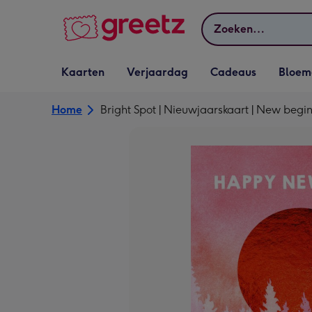
Bekijk meer
Zoeken
Vervolgkeuzelijst
Vervolgkeuzelijst
Vervolgkeuzelijst
Vervolgkeuz
Kaarten
Verjaardag
Cadeaus
Bloem
Kaarten openen
Verjaardag openen
Cadeaus openen
Bloemen o
Home
Bright Spot | Nieuwjaarskaart | New begi