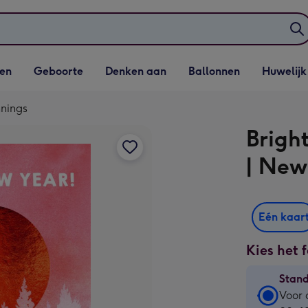
elijst
Vervolgkeuzelijst
Vervolgkeuzelijst
Vervolgkeuzelijst
Vervolgkeuzeli
en
Geboorte
Denken aan
Ballonnen
Huwelijk
penen
Geboorte openen
Denken aan openen
Ballonnen openen
Huwelijk open
nnings
Brigh
| New
Eén kaar
Kies het 
Stan
Stan
Voor 