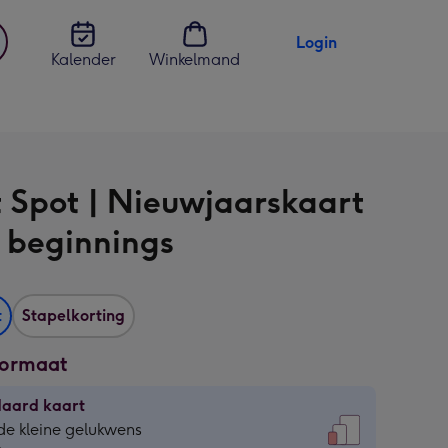
Login
Kalender
Winkelmand
jst
en
t Spot | Nieuwjaarskaart
 beginnings
t
Stapelkorting
formaat
daard kaart
daard
de kleine gelukwens