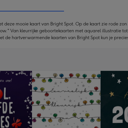
x
333
mm
 met deze mooie kaart van Bright Spot. Op de kaart zie rode zo
ow." Van kleurrijke geboortekaarten met aquarel illustratie t
t de hartverwarmende kaarten van Bright Spot kun je precies 