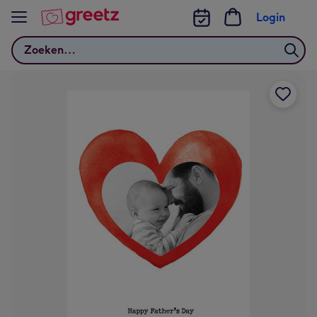
Bekijk meer
Login
Zoeken