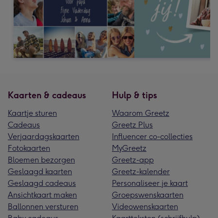
Kaarten & cadeaus
Hulp & tips
Kaartje sturen
Waarom Greetz
Cadeaus
Greetz Plus
Verjaardagskaarten
Influencer co-collecties
Fotokaarten
MyGreetz
Bloemen bezorgen
Greetz-app
Geslaagd kaarten
Greetz-kalender
Geslaagd cadeaus
Personaliseer je kaart
Ansichtkaart maken
Groepswenskaarten
Ballonnen versturen
Videowenskaarten