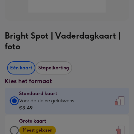
Bright Spot | Vaderdagkaart |
foto
Eén kaart
Stapelkorting
Kies het formaat
Standaard kaart
Standaard
Voor de kleine gelukwens
kaart
€3,49
-
Grote kaart
€3,49
Grote
-
Meest gekozen