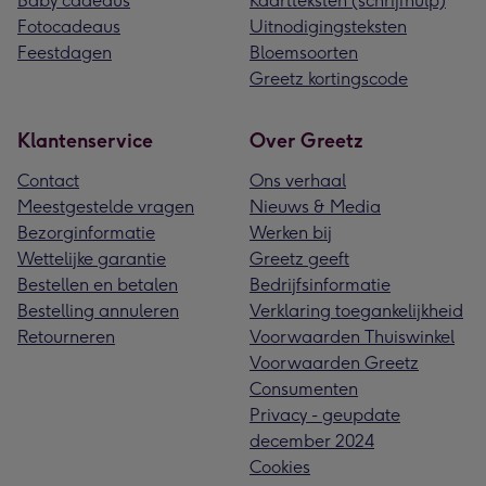
Baby cadeaus
Kaartteksten (schrijfhulp)
Fotocadeaus
Uitnodigingsteksten
Feestdagen
Bloemsoorten
Greetz kortingscode
Klantenservice
Over Greetz
Contact
Ons verhaal
Meestgestelde vragen
Nieuws & Media
Bezorginformatie
Werken bij
Wettelijke garantie
Greetz geeft
Bestellen en betalen
Bedrijfsinformatie
Bestelling annuleren
Verklaring toegankelijkheid
Retourneren
Voorwaarden Thuiswinkel
Voorwaarden Greetz
Consumenten
Privacy - geupdate
december 2024
Cookies