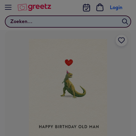
Bekijk meer
Login
Zoeken