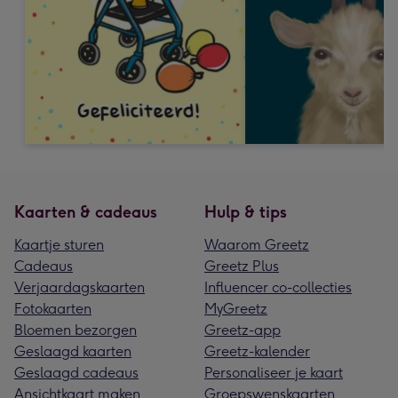
Kaarten & cadeaus
Hulp & tips
Kaartje sturen
Waarom Greetz
Cadeaus
Greetz Plus
Verjaardagskaarten
Influencer co-collecties
Fotokaarten
MyGreetz
Bloemen bezorgen
Greetz-app
Geslaagd kaarten
Greetz-kalender
Geslaagd cadeaus
Personaliseer je kaart
Ansichtkaart maken
Groepswenskaarten