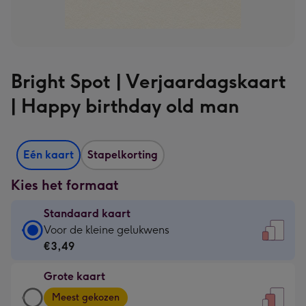
Bright Spot | Verjaardagskaart
| Happy birthday old man
Eén kaart
Stapelkorting
Kies het formaat
Standaard kaart
Standaard
Voor de kleine gelukwens
kaart
€3,49
-
Grote kaart
€3,49
Grote
-
Meest gekozen