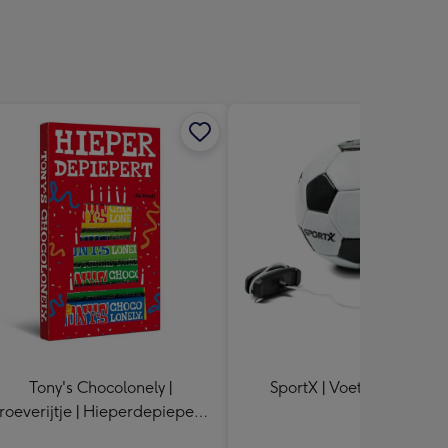
sions:
Tony's Chocolonely |
SportX | Voetbal Trainer
roeverijtje | Hieperdepiepert |
288g