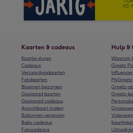
Kaarten & cadeaus
Hulp & 
Kaartje sturen
Waarom G
Cadeaus
Greetz Pl
Verjaardagskaarten
Influencer
Fotokaarten
MyGreetz
Bloemen bezorgen
Greetz-a
Geslaagd kaarten
Greetz-ka
Geslaagd cadeaus
Personalis
Ansichtkaart maken
Groepswe
Ballonnen versturen
Videowen
Baby cadeaus
Kaarttekst
Fotocadeaus
Uitnodigi