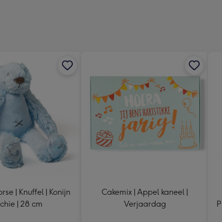
Dimen
241
x
333
mm
se | Knuffel | Konijn
Cakemix | Appel kaneel |
ichie | 28 cm
Verjaardag
P