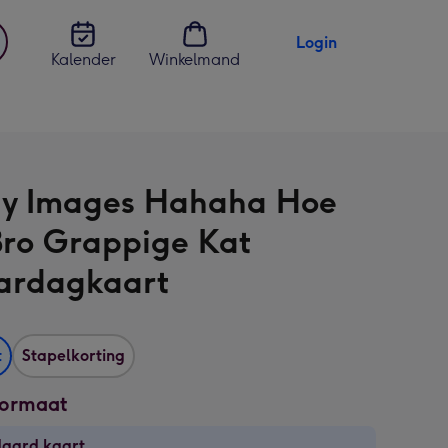
Login
Kalender
Winkelmand
jst
en
y Images Hahaha Hoe
ro Grappige Kat
ardagkaart
t
Stapelkorting
formaat
daard kaart