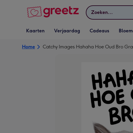
Bekijk meer
Zoeken
Vervolgkeuzelijst
Vervolgkeuzelijst
Vervolgkeuzelijst
Vervolgkeuz
Kaarten
Verjaardag
Cadeaus
Bloem
Kaarten openen
Verjaardag openen
Cadeaus openen
Bloemen o
Home
Catchy Images Hahaha Hoe Oud Bro Grap