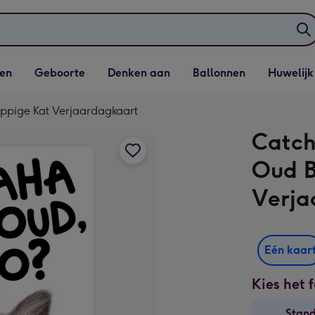
elijst
Vervolgkeuzelijst
Vervolgkeuzelijst
Vervolgkeuzelijst
Vervolgkeuzeli
en
Geboorte
Denken aan
Ballonnen
Huwelijk
penen
Geboorte openen
Denken aan openen
Ballonnen openen
Huwelijk open
pige Kat Verjaardagkaart
Catch
Oud B
Verja
Eén kaar
Kies het 
Stan