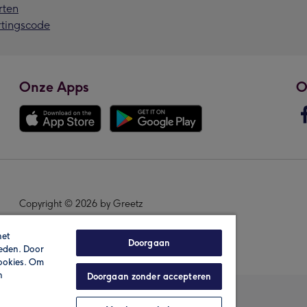
rten
rtingscode
Onze Apps
O
Copyright © 2026 by Greetz
het
Doorgaan
ieden. Door
cookies. Om
n
Doorgaan zonder accepteren