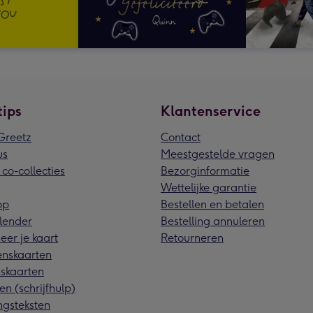
tips
Klantenservice
reetz
Contact
us
Meestgestelde vragen
 co-collecties
Bezorginformatie
Wettelijke garantie
pp
Bestellen en betalen
lender
Bestelling annuleren
eer je kaart
Retourneren
nskaarten
skaarten
en (schrijfhulp)
ngsteksten