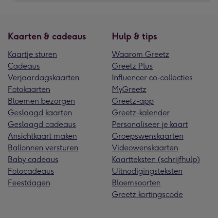
Kaarten & cadeaus
Hulp & tips
Kaartje sturen
Waarom Greetz
Cadeaus
Greetz Plus
Verjaardagskaarten
Influencer co-collecties
Fotokaarten
MyGreetz
Bloemen bezorgen
Greetz-app
Geslaagd kaarten
Greetz-kalender
Geslaagd cadeaus
Personaliseer je kaart
Ansichtkaart maken
Groepswenskaarten
Ballonnen versturen
Videowenskaarten
Baby cadeaus
Kaartteksten (schrijfhulp)
Fotocadeaus
Uitnodigingsteksten
Feestdagen
Bloemsoorten
Greetz kortingscode