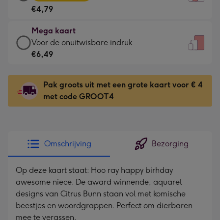
kaart
Voor
€4,79
-
de
€4,79
kleine
Mega kaart
-
gelukwens
Mega
Voor de onuitwisbare indruk
Meest
-
kaart
€6,49
gekozen
Dimensions:
-
-
120
€6,49
Dimensions:
Pak groots uit met een grote kaart voor € 4
x
-
167
met code GROOT4
160
Voor
x
mm
de
231
onuitwisbare
mm
indruk
Omschrijving
Bezorging
-
Dimensions:
Op deze kaart staat: Hoo ray happy birhday
241
awesome niece. De award winnende, aquarel
x
designs van Citrus Bunn staan vol met komische
333
beestjes en woordgrappen. Perfect om dierbaren
mm
mee te verassen.