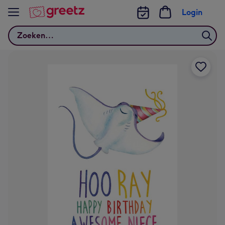
Bekijk meer
Login
Zoeken