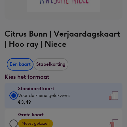
Citrus Bunn | Verjaardagskaart
| Hoo ray | Niece
Eén kaart
Stapelkorting
Kies het formaat
Standaard kaart
Standaard
Voor de kleine gelukwens
kaart
€3,49
-
Grote kaart
€3,49
Grote
-
Meest gekozen