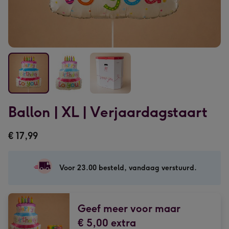
Ballon
Ballon
Ballon
Ballon | XL | Verjaardagstaart
|
|
|
XL
XL
XL
€ 17,99
|
|
|
Verjaardagstaart
Verjaardagstaart
Verjaardagstaart
afbeelding
afbeelding
afbeelding
Voor 23.00 besteld, vandaag verstuurd.
1
2
3
Geef meer voor maar
€ 5,00 extra