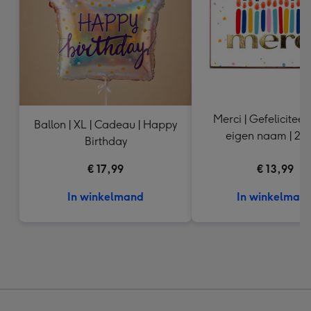
Merci | Gefelicitee
Ballon | XL | Cadeau | Happy
eigen naam 
Birthday
€ 17,99
€ 13,99
In winkelmand
In winkelman