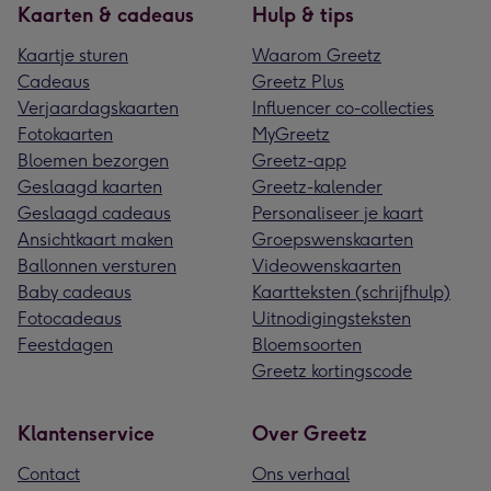
Kaarten & cadeaus
Hulp & tips
Kaartje sturen
Waarom Greetz
Cadeaus
Greetz Plus
Verjaardagskaarten
Influencer co-collecties
Fotokaarten
MyGreetz
Bloemen bezorgen
Greetz-app
Geslaagd kaarten
Greetz-kalender
Geslaagd cadeaus
Personaliseer je kaart
Ansichtkaart maken
Groepswenskaarten
Ballonnen versturen
Videowenskaarten
Baby cadeaus
Kaartteksten (schrijfhulp)
Fotocadeaus
Uitnodigingsteksten
Feestdagen
Bloemsoorten
Greetz kortingscode
Klantenservice
Over Greetz
Contact
Ons verhaal