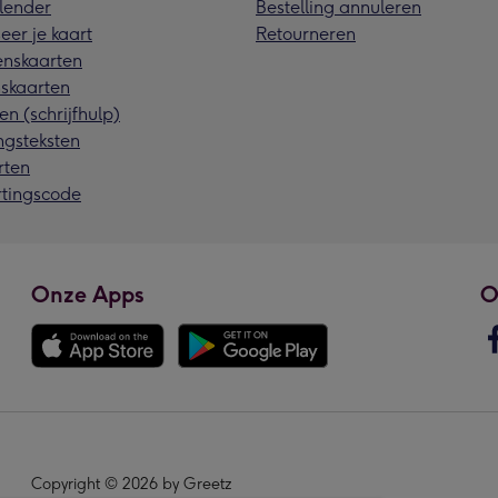
lender
Bestelling annuleren
eer je kaart
Retourneren
nskaarten
skaarten
en (schrijfhulp)
ngsteksten
rten
rtingscode
Onze Apps
O
Copyright © 2026 by Greetz