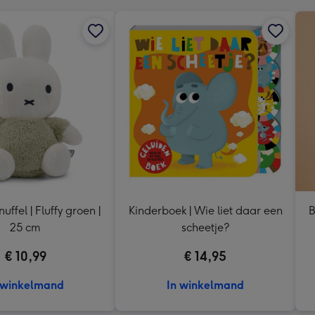
nuffel | Fluffy groen |
Kinderboek | Wie liet daar een
B
25 cm
scheetje?
€ 10,99
€ 14,95
 winkelmand
In winkelmand