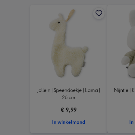
Jollein | Speendoekje | Lama |
Nijntje | K
26 cm
€ 9,99
In winkelmand
In