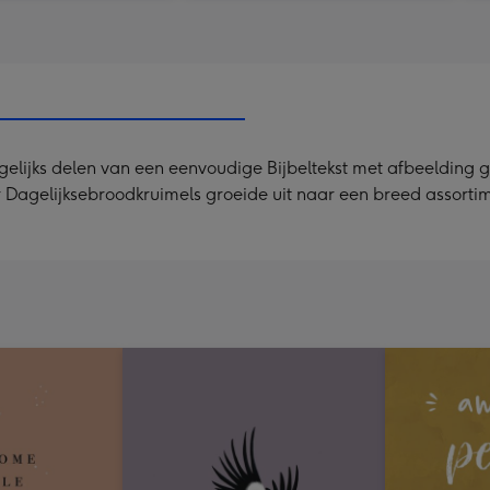
ijks delen van een eenvoudige Bijbeltekst met afbeelding gro
ar Dagelijksebroodkruimels groeide uit naar een breed assort