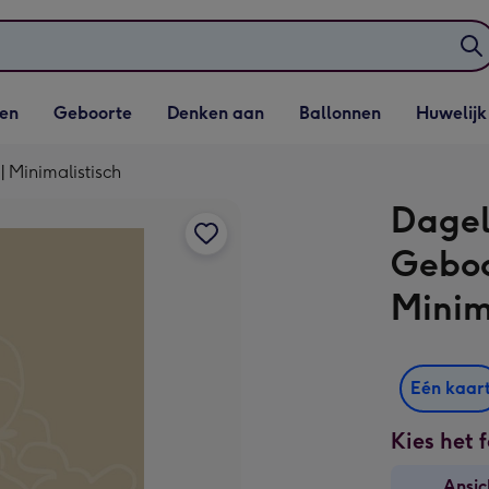
elijst
Vervolgkeuzelijst
Vervolgkeuzelijst
Vervolgkeuzelijst
Vervolgkeuzeli
en
Geboorte
Denken aan
Ballonnen
Huwelijk
penen
Geboorte openen
Denken aan openen
Ballonnen openen
Huwelijk open
| Minimalistisch
Dagel
Geboo
Minim
Eén kaar
Kies het 
Ansic