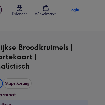
Login
Kalender
Winkelmand
jst
en
ijkse Broodkruimels |
rtekaart |
alistisch
t
Stapelkorting
formaat
htkaart