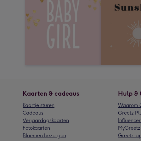
Kaarten & cadeaus
Hulp & 
Kaartje sturen
Waarom G
Cadeaus
Greetz Pl
Verjaardagskaarten
Influencer
Fotokaarten
MyGreetz
Bloemen bezorgen
Greetz-a