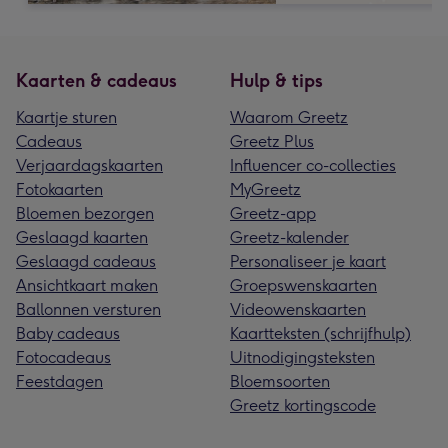
Kaarten & cadeaus
Hulp & tips
Kaartje sturen
Waarom Greetz
Cadeaus
Greetz Plus
Verjaardagskaarten
Influencer co-collecties
Fotokaarten
MyGreetz
Bloemen bezorgen
Greetz-app
Geslaagd kaarten
Greetz-kalender
Geslaagd cadeaus
Personaliseer je kaart
Ansichtkaart maken
Groepswenskaarten
Ballonnen versturen
Videowenskaarten
Baby cadeaus
Kaartteksten (schrijfhulp)
Fotocadeaus
Uitnodigingsteksten
Feestdagen
Bloemsoorten
Greetz kortingscode