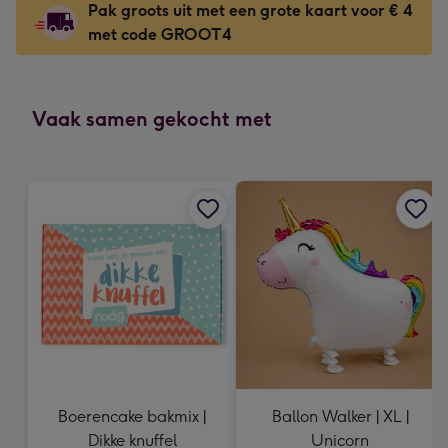
Pak groots uit met een grote kaart voor € 4
118
met code GROOT4
x
166
mm
-
Vaak samen gekocht met
Dimensions:
118
x
166
mm
Boerencake bakmix |
Ballon Walker | XL |
Dikke knuffel
Unicorn