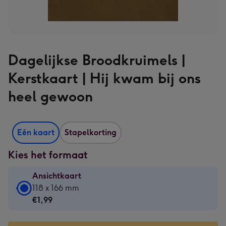
Dagelijkse Broodkruimels |
Kerstkaart | Hij kwam bij ons
heel gewoon
Eén kaart
Stapelkorting
Kies het formaat
Ansichtkaart
Ansichtkaart
118 x 166 mm
-
€1,99
€1,99
-