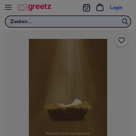
Bekijk meer
Login
Zoeken