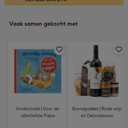
x
166
mm
-
Vaak samen gekocht met
Dimensions:
118
x
166
mm
Kinderboek | Voor de
Borrelpakket | Rode wijn
allerliefste Papa
en Delicatessen