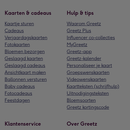
Kaarten & cadeaus
Hulp & tips
Kaartje sturen
Waarom Greetz
Cadeaus
Greetz Plus
Verjaardagskaarten
Influencer co-collecties
Fotokaarten
MyGreetz
Bloemen bezorgen
Greetz-app
Geslaagd kaarten
Greetz-kalender
Geslaagd cadeaus
Personaliseer je kaart
Ansichtkaart maken
Groepswenskaarten
Ballonnen versturen
Videowenskaarten
Baby cadeaus
Kaartteksten (schrijfhulp)
Fotocadeaus
Uitnodigingsteksten
Feestdagen
Bloemsoorten
Greetz kortingscode
Klantenservice
Over Greetz