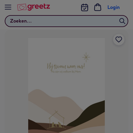
Bekijk meer
Login
Zoeken