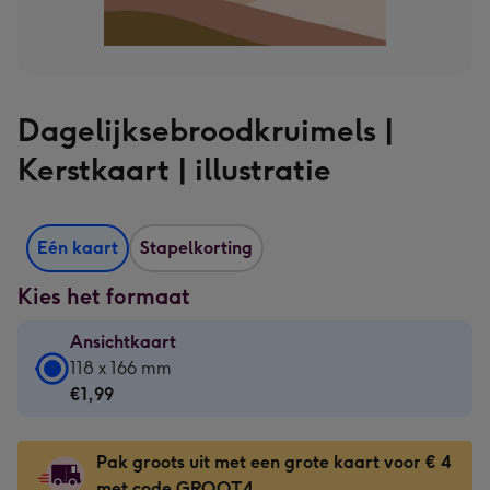
Dagelijksebroodkruimels |
Kerstkaart | illustratie
Eén kaart
Stapelkorting
Kies het formaat
Ansichtkaart
Ansichtkaart
118 x 166 mm
-
€1,99
€1,99
-
Pak groots uit met een grote kaart voor € 4
118
met code GROOT4