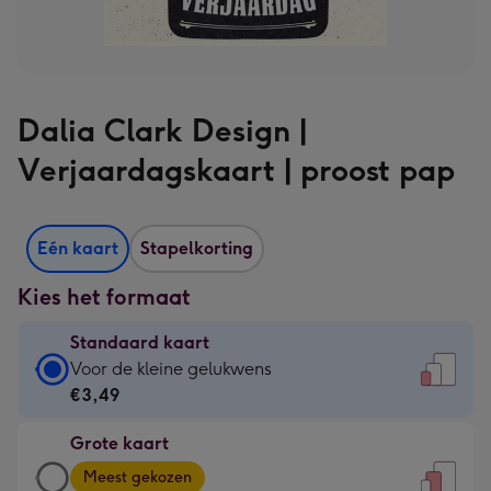
Dalia Clark Design |
Verjaardagskaart | proost pap
Eén kaart
Stapelkorting
Kies het formaat
Standaard kaart
Standaard
Voor de kleine gelukwens
kaart
€3,49
-
Grote kaart
€3,49
Grote
-
Meest gekozen