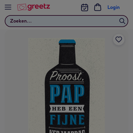
Bekijk meer
Login
Zoeken