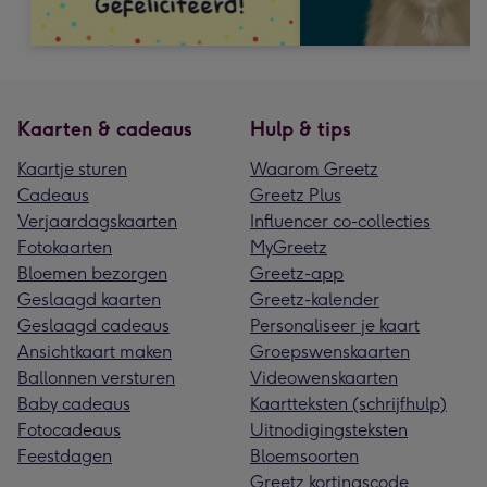
Kaarten & cadeaus
Hulp & tips
Kaartje sturen
Waarom Greetz
Cadeaus
Greetz Plus
Verjaardagskaarten
Influencer co-collecties
Fotokaarten
MyGreetz
Bloemen bezorgen
Greetz-app
Geslaagd kaarten
Greetz-kalender
Geslaagd cadeaus
Personaliseer je kaart
Ansichtkaart maken
Groepswenskaarten
Ballonnen versturen
Videowenskaarten
Baby cadeaus
Kaartteksten (schrijfhulp)
Fotocadeaus
Uitnodigingsteksten
Feestdagen
Bloemsoorten
Greetz kortingscode