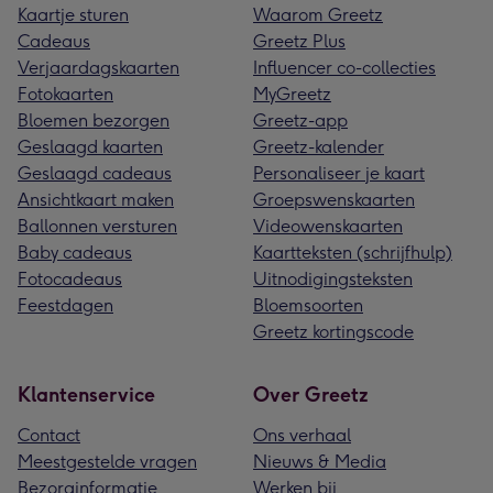
Kaartje sturen
Waarom Greetz
Cadeaus
Greetz Plus
Verjaardagskaarten
Influencer co-collecties
Fotokaarten
MyGreetz
Bloemen bezorgen
Greetz-app
Geslaagd kaarten
Greetz-kalender
Geslaagd cadeaus
Personaliseer je kaart
Ansichtkaart maken
Groepswenskaarten
Ballonnen versturen
Videowenskaarten
Baby cadeaus
Kaartteksten (schrijfhulp)
Fotocadeaus
Uitnodigingsteksten
Feestdagen
Bloemsoorten
Greetz kortingscode
Klantenservice
Over Greetz
Contact
Ons verhaal
Meestgestelde vragen
Nieuws & Media
Bezorginformatie
Werken bij