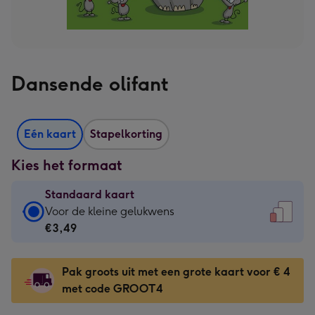
Dansende olifant
Eén kaart
Stapelkorting
Kies het formaat
Standaard kaart
Standaard
Voor de kleine gelukwens
kaart
€3,49
-
€3,49
Pak groots uit met een grote kaart voor € 4
-
met code GROOT4
Voor
de