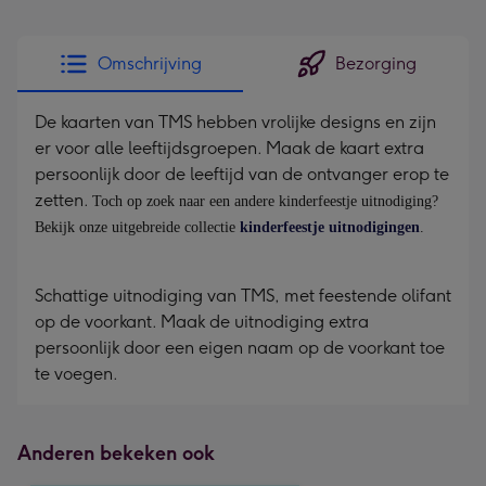
kleine
gelukwens
Omschrijving
Bezorging
-
Dimensions:
De kaarten van TMS hebben vrolijke designs en zijn
120
er voor alle leeftijdsgroepen. Maak de kaart extra
x
persoonlijk door de leeftijd van de ontvanger erop te
160
zetten.
mm
Toch op zoek naar een andere kinderfeestje uitnodiging?
Bekijk onze uitgebreide collectie
kinderfeestje uitnodigingen
.
Schattige uitnodiging van TMS, met feestende olifant
op de voorkant. Maak de uitnodiging extra
persoonlijk door een eigen naam op de voorkant toe
te voegen.
Anderen bekeken ook