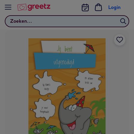
Bekijk meer
Login
Zoeken