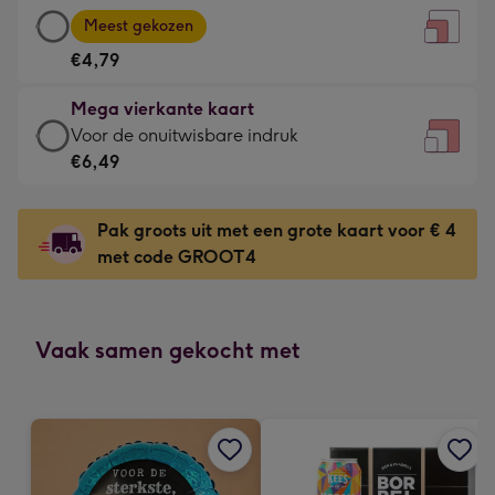
Grote
-
Meest gekozen
vierkante
Voor
€4,79
kaart
de
-
kleine
Mega vierkante kaart
€4,79
gelukwens
Mega
Voor de onuitwisbare indruk
-
-
vierkante
€6,49
Meest
Dimensions:
kaart
gekozen
130
-
-
Pak groots uit met een grote kaart voor € 4
x
€6,49
Dimensions:
met code GROOT4
130
-
167
mm
Voor
x
de
167
onuitwisbare
Vaak samen gekocht met
mm
indruk
-
Dimensions:
240
x