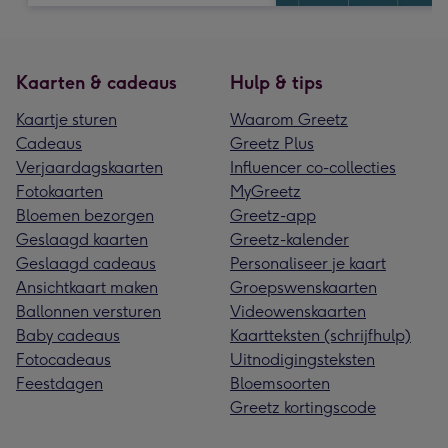
Kaarten & cadeaus
Hulp & tips
Kaartje sturen
Waarom Greetz
Cadeaus
Greetz Plus
Verjaardagskaarten
Influencer co-collecties
Fotokaarten
MyGreetz
Bloemen bezorgen
Greetz-app
Geslaagd kaarten
Greetz-kalender
Geslaagd cadeaus
Personaliseer je kaart
Ansichtkaart maken
Groepswenskaarten
Ballonnen versturen
Videowenskaarten
Baby cadeaus
Kaartteksten (schrijfhulp)
Fotocadeaus
Uitnodigingsteksten
Feestdagen
Bloemsoorten
Greetz kortingscode