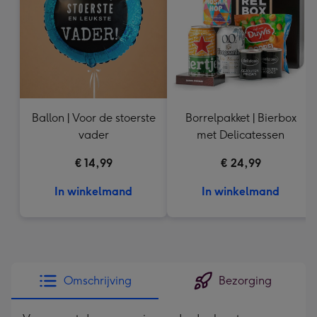
240
mm
Ballon | Voor de stoerste
Borrelpakket | Bierbox
vader
met Delicatessen
€ 14,99
€ 24,99
In winkelmand
In winkelmand
Omschrijving
Bezorging