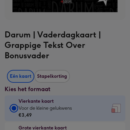
Darum | Vaderdagkaart |
Grappige Tekst Over
Bonusvader
Eén kaart
Stapelkorting
Kies het formaat
Vierkante kaart
Vierkante
Voor de kleine gelukwens
kaart
€3,49
-
Grote vierkante kaart
€3,49