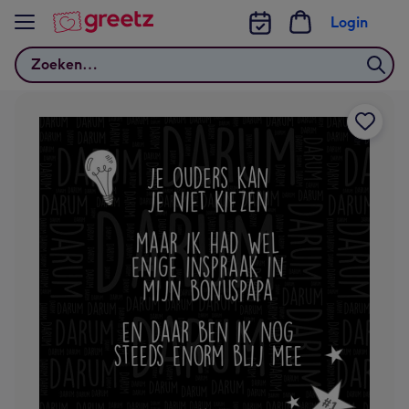
Bekijk meer
Login
Zoeken