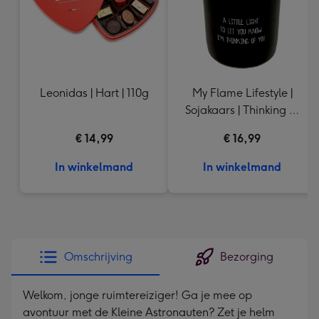
Leonidas | Hart | 110g
My Flame Lifestyle |
Sojakaars | Thinking of
you
€ 14,99
€ 16,99
In winkelmand
In winkelmand
Omschrijving
Bezorging
Welkom, jonge ruimtereiziger! Ga je mee op
avontuur met de Kleine Astronauten? Zet je helm