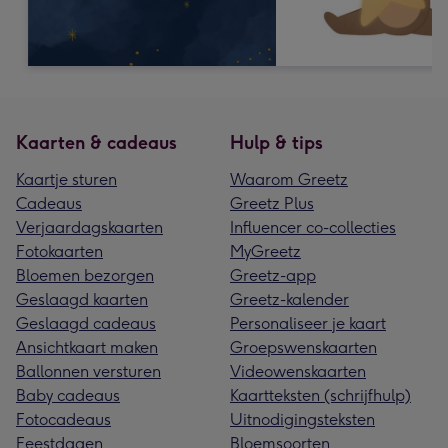
Kaarten & cadeaus
Hulp & tips
Kaartje sturen
Waarom Greetz
Cadeaus
Greetz Plus
Verjaardagskaarten
Influencer co-collecties
Fotokaarten
MyGreetz
Bloemen bezorgen
Greetz-app
Geslaagd kaarten
Greetz-kalender
Geslaagd cadeaus
Personaliseer je kaart
Ansichtkaart maken
Groepswenskaarten
Ballonnen versturen
Videowenskaarten
Baby cadeaus
Kaartteksten (schrijfhulp)
Fotocadeaus
Uitnodigingsteksten
Feestdagen
Bloemsoorten