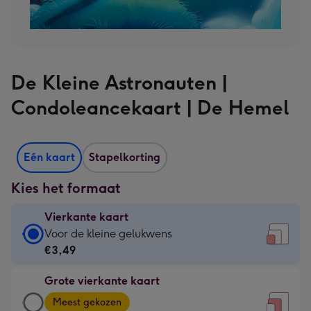
De Kleine Astronauten |
Condoleancekaart | De Hemel
Eén kaart
Stapelkorting
Kies het formaat
Vierkante kaart
Vierkante
Voor de kleine gelukwens
kaart
€3,49
-
Grote vierkante kaart
€3,49
Grote
-
Meest gekozen