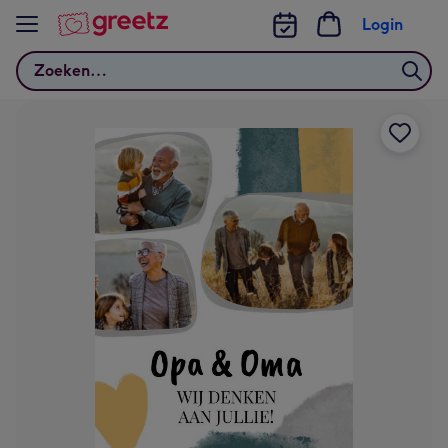
Bekijk meer
Login
Zoeken