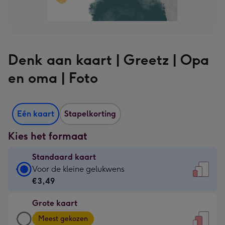
Denk aan kaart | Greetz | Opa
en oma | Foto
Eén kaart
Stapelkorting
Kies het formaat
Standaard kaart
Standaard
Voor de kleine gelukwens
kaart
€3,49
-
Grote kaart
€3,49
Grote
-
Meest gekozen