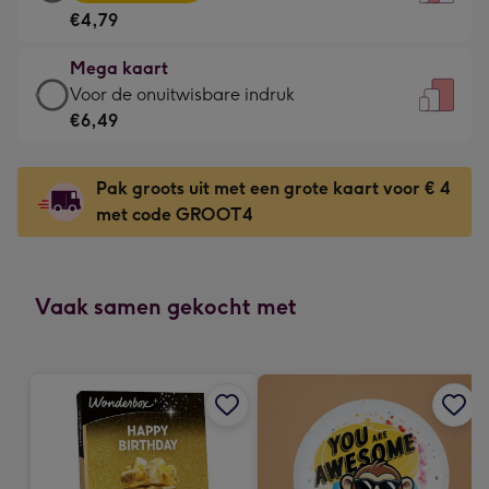
kaart
Voor
€4,79
-
de
€4,79
kleine
Mega kaart
-
gelukwens
Mega
Voor de onuitwisbare indruk
Meest
-
kaart
€6,49
gekozen
Dimensions:
-
-
120
€6,49
Dimensions:
Pak groots uit met een grote kaart voor € 4
x
-
167
met code GROOT4
160
Voor
x
mm
de
231
onuitwisbare
mm
indruk
Vaak samen gekocht met
-
Dimensions:
241
x
333
mm