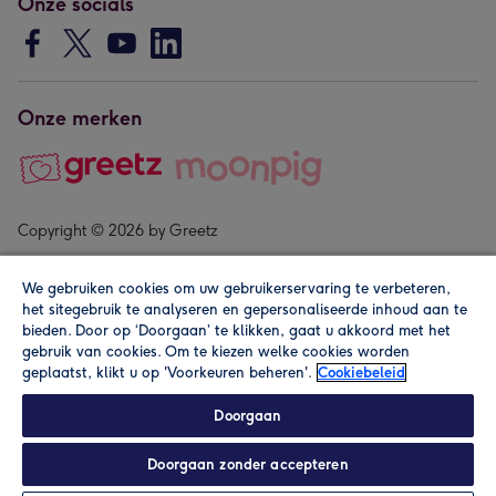
Onze socials
Onze merken
Copyright © 2026 by Greetz
We gebruiken cookies om uw gebruikerservaring te verbeteren,
het sitegebruik te analyseren en gepersonaliseerde inhoud aan te
bieden. Door op ‘Doorgaan’ te klikken, gaat u akkoord met het
gebruik van cookies. Om te kiezen welke cookies worden
geplaatst, klikt u op 'Voorkeuren beheren'.
Cookiebeleid
Alle prijzen zijn inclusief btw en andere heffingen. Lees de
algemene voorwaarden
.
Doorgaan
Doorgaan zonder accepteren
Personaliseren