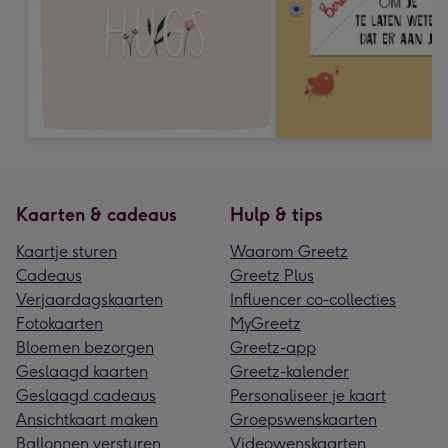
Kaarten & cadeaus
Hulp & tips
Kaartje sturen
Waarom Greetz
Cadeaus
Greetz Plus
Verjaardagskaarten
Influencer co-collecties
Fotokaarten
MyGreetz
Bloemen bezorgen
Greetz-app
Geslaagd kaarten
Greetz-kalender
Geslaagd cadeaus
Personaliseer je kaart
Ansichtkaart maken
Groepswenskaarten
Ballonnen versturen
Videowenskaarten