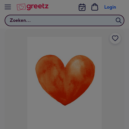
Bekijk meer
Login
Zoeken