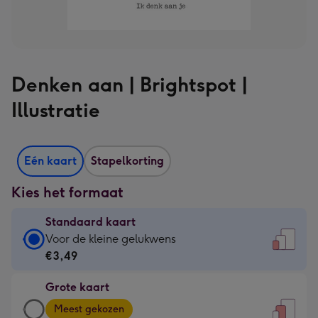
Denken aan | Brightspot |
Illustratie
Eén kaart
Stapelkorting
Kies het formaat
Standaard kaart
Standaard
Voor de kleine gelukwens
kaart
€3,49
-
Grote kaart
€3,49
Grote
-
Meest gekozen