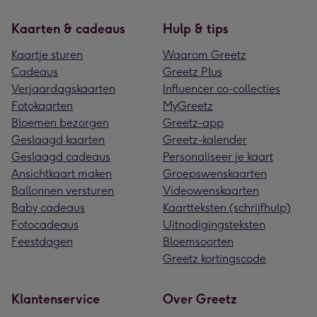
Kaarten & cadeaus
Hulp & tips
Kaartje sturen
Waarom Greetz
Cadeaus
Greetz Plus
Verjaardagskaarten
Influencer co-collecties
Fotokaarten
MyGreetz
Bloemen bezorgen
Greetz-app
Geslaagd kaarten
Greetz-kalender
Geslaagd cadeaus
Personaliseer je kaart
Ansichtkaart maken
Groepswenskaarten
Ballonnen versturen
Videowenskaarten
Baby cadeaus
Kaartteksten (schrijfhulp)
Fotocadeaus
Uitnodigingsteksten
Feestdagen
Bloemsoorten
Greetz kortingscode
Klantenservice
Over Greetz