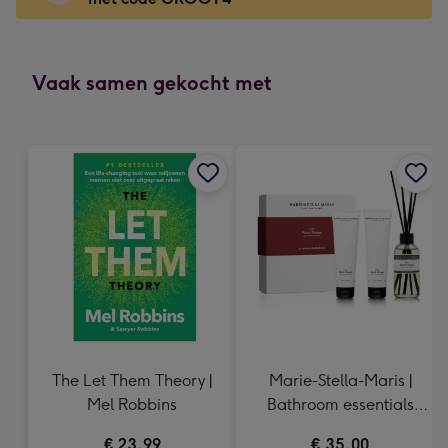
x
166
mm
-
Vaak samen gekocht met
Dimensions:
118
x
166
mm
The Let Them Theory |
Marie-Stella-Maris |
Mel Robbins
Bathroom essentials
Rock Roses
€ 23,99
€ 35,00