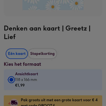
Denken aan kaart | Greetz |
Lief
Eén kaart
Stapelkorting
Kies het formaat
Ansichtkaart
Ansichtkaart
118 x 166 mm
-
€1,99
€1,99
-
Pak groots uit met een grote kaart voor € 4
118
met code GROOT4