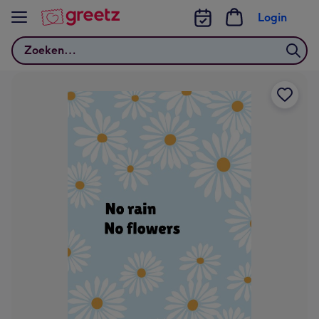
Bekijk meer
Login
Zoeken