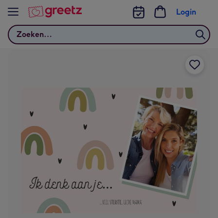
Bekijk meer
Login
Zoeken