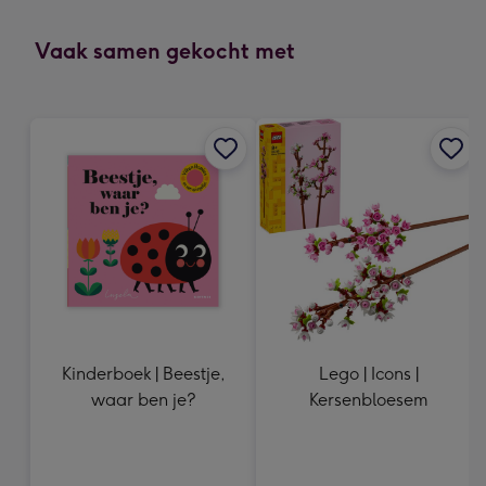
mm
-
Vaak samen gekocht met
Dimensions:
166
x
118
mm
Kinderboek | Beestje,
Lego | Icons |
waar ben je?
Kersenbloesem