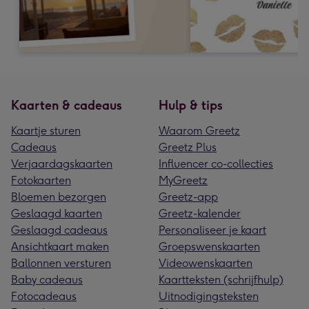
Kaarten & cadeaus
Hulp & tips
Kaartje sturen
Waarom Greetz
Cadeaus
Greetz Plus
Verjaardagskaarten
Influencer co-collecties
Fotokaarten
MyGreetz
Bloemen bezorgen
Greetz-app
Geslaagd kaarten
Greetz-kalender
Geslaagd cadeaus
Personaliseer je kaart
Ansichtkaart maken
Groepswenskaarten
Ballonnen versturen
Videowenskaarten
Baby cadeaus
Kaartteksten (schrijfhulp)
Fotocadeaus
Uitnodigingsteksten