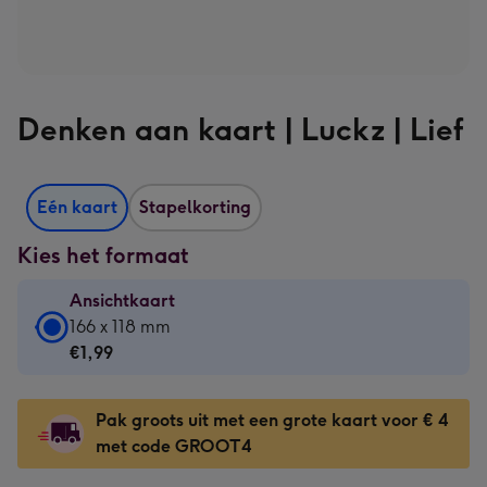
Denken aan kaart | Luckz | Lief
Eén kaart
Stapelkorting
Kies het formaat
Ansichtkaart
Ansichtkaart
166 x 118 mm
-
€1,99
€1,99
-
Pak groots uit met een grote kaart voor € 4
166
met code GROOT4
x
118