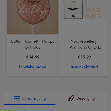
mm
Ballon | Confetti | Happy
Noia Jewellery |
birthday
Armband Onyx |
Goudkleurig
€ 14,99
€ 15,99
In winkelmand
In winkelmand
Omschrijving
Bezorging