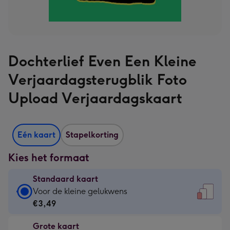
Dochterlief Even Een Kleine
Verjaardagsterugblik Foto
Upload Verjaardagskaart
Eén kaart
Stapelkorting
Kies het formaat
Standaard kaart
Standaard
Voor de kleine gelukwens
kaart
€3,49
-
Grote kaart
€3,49