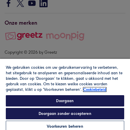
Onze merken
Copyright © 2026 by Greetz
We gebruiken cookies om uw gebruikerservaring te verbeteren,
het sitegebruik te analyseren en gepersonaliseerde inhoud aan te
bieden. Door op ‘Doorgaan’ te klikken, gaat u akkoord met het
gebruik van cookies. Om te kiezen welke cookies worden
geplaatst, klikt u op 'Voorkeuren beheren'.
Cookiebeleid
Alle prijzen zijn inclusief btw en andere heffingen. Lees de
algemene voorwaarden
.
Doorgaan
Doorgaan zonder accepteren
Personaliseren
Voorkeuren beheren