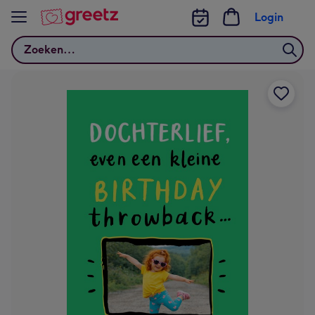
Bekijk meer
Login
Zoeken