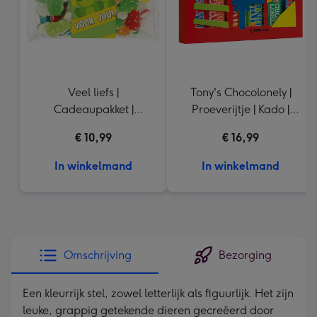
Veel liefs |
Tony's Chocolonely |
Cadeaupakket |
Proeverijtje | Kado |
opkikkertje voor jou |
288g
€ 10,99
€ 16,99
250gr
In winkelmand
In winkelmand
Omschrijving
Bezorging
Een kleurrijk stel, zowel letterlijk als figuurlijk. Het zijn
leuke, grappig getekende dieren gecreëerd door