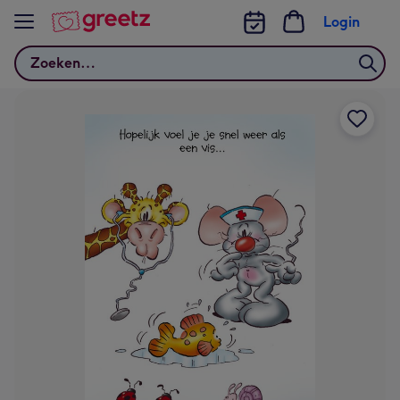
Bekijk meer
Login
Zoeken