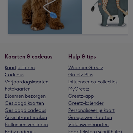
Kaarten & cadeaus
Hulp & tips
Kaartje sturen
Waarom Greetz
Cadeaus
Greetz Plus
Verjaardagskaarten
Influencer co-collecties
Fotokaarten
MyGreetz
Bloemen bezorgen
Greetz-app
Geslaagd kaarten
Greetz-kalender
Geslaagd cadeaus
Personaliseer je kaart
Ansichtkaart maken
Groepswenskaarten
Ballonnen versturen
Videowenskaarten
Baby cadeaus
Kaartteksten (schrijfhulp)