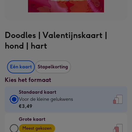
Doodles | Valentijnskaart |
hond | hart
Eén kaart
Stapelkorting
Kies het formaat
Standaard kaart
Standaard
Voor de kleine gelukwens
kaart
€3,49
-
Grote kaart
€3,49
Grote
-
Meest gekozen