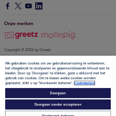
Onze merken
Copyright © 2026 by Greetz
We gebruiken cookies om uw gebruikerservaring te verbeteren,
het sitegebruik te analyseren en gepersonaliseerde inhoud aan te
bieden. Door op ‘Doorgaan’ te klikken, gaat u akkoord met het
gebruik van cookies. Om te kiezen welke cookies worden
geplaatst, klikt u op 'Voorkeuren beheren'.
Cookiebeleid
Alle prijzen zijn inclusief btw en andere heffingen. Lees de
algemene voorwaarden
.
Doorgaan
Doorgaan zonder accepteren
In winkelmand
Personaliseren
Voorkeuren beheren