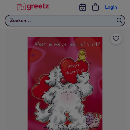
Bekijk meer
Login
Zoeken