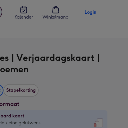
Login
Kalender
Winkelmand
jst
en
es | Verjaardagskaart |
loemen
t
Stapelkorting
formaat
daard kaart
daard
de kleine gelukwens