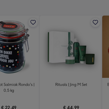
x
333
mm
ot Salmiak Rondo's |
Rituals | Jing M Set
B
0,5 kg
€ 22,49
€ 44,99