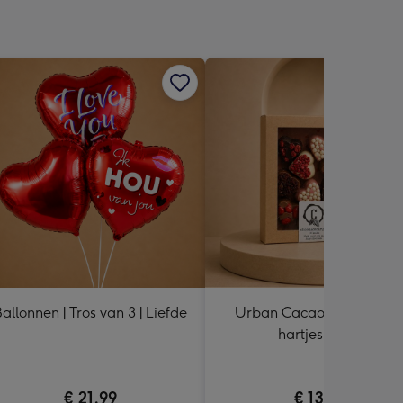
allonnen | Tros van 3 | Liefde
Urban Cacao | Chocolad
hartjes | 155g
€ 21,99
€ 13,99