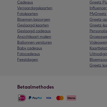
Cadeaus
Greetz Pl
Verjaardagskaarten
Influencer
Fotokaarten
MyGreetz
Bloemen bezorgen
Greetz-a
Geslaagd kaarten
Greetz-ka
Geslaagd cadeaus
Personalis
Ansichtkaart maken
Groepswe
Ballonnen versturen
Videowen
Baby cadeaus
Kaarttekst
Fotocadeaus
Uitnodigi
Feestdagen
Bloemsoo
Greetz ko
Betaalmethodes