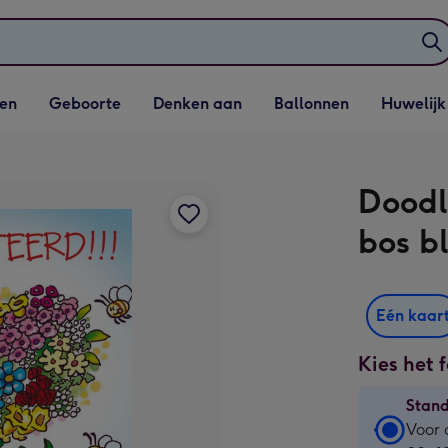
elijst
Vervolgkeuzelijst
Vervolgkeuzelijst
Vervolgkeuzelijst
Vervolgkeuzeli
en
Geboorte
Denken aan
Ballonnen
Huwelijk
penen
Geboorte openen
Denken aan openen
Ballonnen openen
Huwelijk open
Doodl
bos b
Eén kaar
Kies het 
Stan
Stan
Voor 