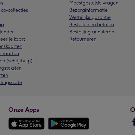
us
Meestgestelde vragen
 co-collecties
Bezorginformatie
Wettelijke garantie
pp
Bestellen en betalen
lender
Bestelling annuleren
eer je kaart
Retourneren
nskaarten
skaarten
en (schrijfhulp)
ngsteksten
rten
rtingscode
Onze Apps
O