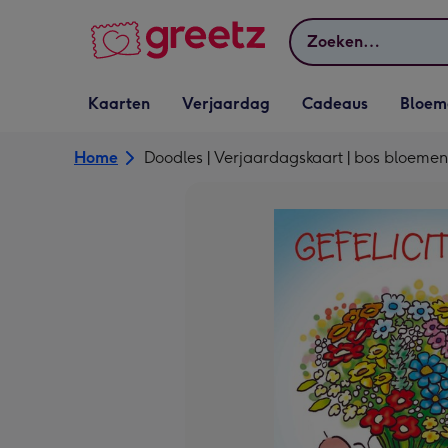
Bekijk meer
Zoeken
Vervolgkeuzelijst
Vervolgkeuzelijst
Vervolgkeuzelijst
Vervolgkeuz
Kaarten
Verjaardag
Cadeaus
Bloem
Kaarten openen
Verjaardag openen
Cadeaus openen
Bloemen o
Home
Doodles | Verjaardagskaart | bos bloemen