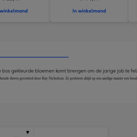
 winkelmand
In winkelmand
e bos gekleurde bloemen komt brengen om de jarige job te feli
g getekende dieren gecreëerd door Ray Nicholson. Ze proberen altijd op een aardige manier een bo