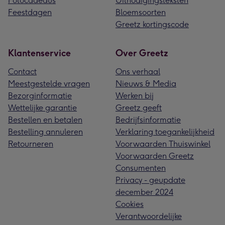
Fotocadeaus
Uitnodigingsteksten
Feestdagen
Bloemsoorten
Greetz kortingscode
Klantenservice
Over Greetz
Contact
Ons verhaal
Meestgestelde vragen
Nieuws & Media
Bezorginformatie
Werken bij
Wettelijke garantie
Greetz geeft
Bestellen en betalen
Bedrijfsinformatie
Bestelling annuleren
Verklaring toegankelijkheid
Retourneren
Voorwaarden Thuiswinkel
Voorwaarden Greetz
Consumenten
Privacy - geupdate
december 2024
Cookies
Verantwoordelijke