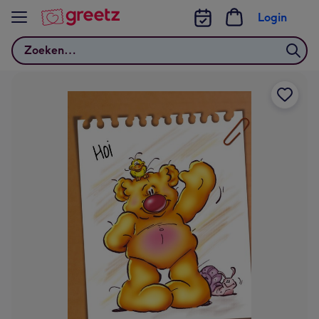
Bekijk meer
Login
Zoeken