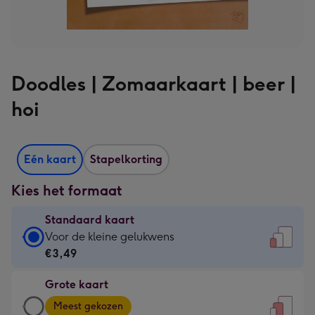
Doodles | Zomaarkaart | beer |
hoi
Eén kaart
Stapelkorting
Kies het formaat
Standaard kaart
Standaard
Voor de kleine gelukwens
kaart
€3,49
-
Grote kaart
€3,49
Grote
-
Meest gekozen