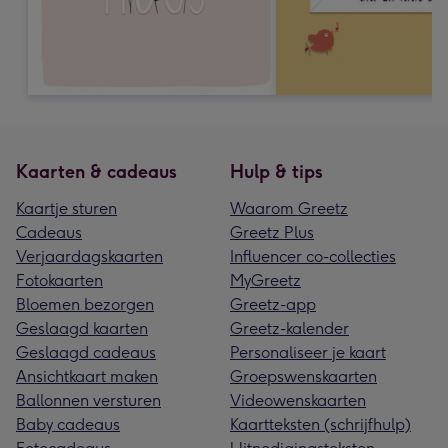
Kaarten & cadeaus
Hulp & tips
Kaartje sturen
Waarom Greetz
Cadeaus
Greetz Plus
Verjaardagskaarten
Influencer co-collecties
Fotokaarten
MyGreetz
Bloemen bezorgen
Greetz-app
Geslaagd kaarten
Greetz-kalender
Geslaagd cadeaus
Personaliseer je kaart
Ansichtkaart maken
Groepswenskaarten
Ballonnen versturen
Videowenskaarten
Baby cadeaus
Kaartteksten (schrijfhulp)