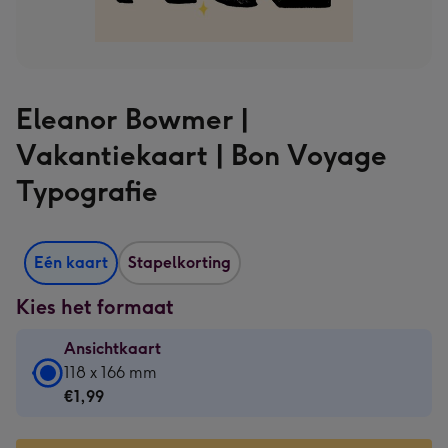
Eleanor Bowmer |
Vakantiekaart | Bon Voyage
Typografie
Eén kaart
Stapelkorting
Kies het formaat
Ansichtkaart
Ansichtkaart
118 x 166 mm
-
€1,99
€1,99
-