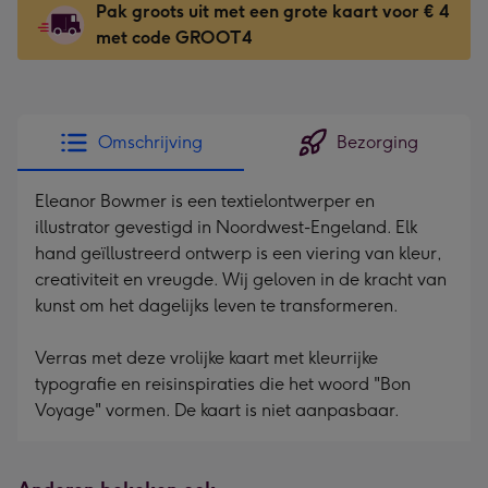
Pak groots uit met een grote kaart voor € 4
118
met code GROOT4
x
166
mm
-
Omschrijving
Bezorging
Dimensions:
118
Eleanor Bowmer is een textielontwerper en
x
illustrator gevestigd in Noordwest-Engeland. Elk
166
hand geïllustreerd ontwerp is een viering van kleur,
mm
creativiteit en vreugde. Wij geloven in de kracht van
kunst om het dagelijks leven te transformeren.
Verras met deze vrolijke kaart met kleurrijke
typografie en reisinspiraties die het woord "Bon
Voyage" vormen. De kaart is niet aanpasbaar.