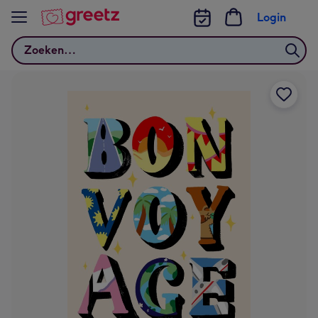
Bekijk meer
Login
Zoeken