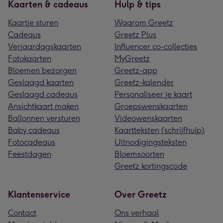
Kaarten & cadeaus
Hulp & tips
Kaartje sturen
Waarom Greetz
Cadeaus
Greetz Plus
Verjaardagskaarten
Influencer co-collecties
Fotokaarten
MyGreetz
Bloemen bezorgen
Greetz-app
Geslaagd kaarten
Greetz-kalender
Geslaagd cadeaus
Personaliseer je kaart
Ansichtkaart maken
Groepswenskaarten
Ballonnen versturen
Videowenskaarten
Baby cadeaus
Kaartteksten (schrijfhulp)
Fotocadeaus
Uitnodigingsteksten
Feestdagen
Bloemsoorten
Greetz kortingscode
Klantenservice
Over Greetz
Contact
Ons verhaal