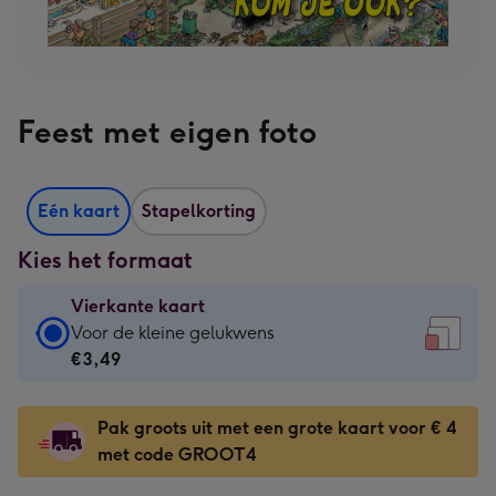
Feest met eigen foto
Eén kaart
Stapelkorting
Kies het formaat
Vierkante kaart
Vierkante
Voor de kleine gelukwens
kaart
€3,49
-
€3,49
Pak groots uit met een grote kaart voor € 4
-
met code GROOT4
Voor
de