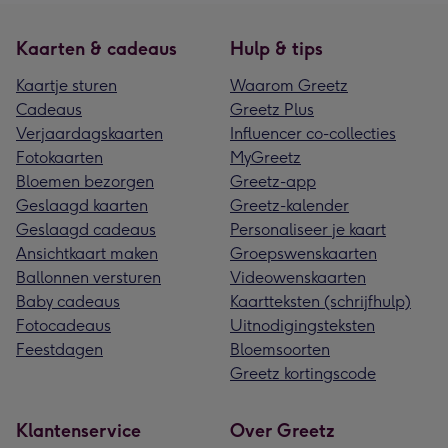
Kaarten & cadeaus
Hulp & tips
Kaartje sturen
Waarom Greetz
Cadeaus
Greetz Plus
Verjaardagskaarten
Influencer co-collecties
Fotokaarten
MyGreetz
Bloemen bezorgen
Greetz-app
Geslaagd kaarten
Greetz-kalender
Geslaagd cadeaus
Personaliseer je kaart
Ansichtkaart maken
Groepswenskaarten
Ballonnen versturen
Videowenskaarten
Baby cadeaus
Kaartteksten (schrijfhulp)
Fotocadeaus
Uitnodigingsteksten
Feestdagen
Bloemsoorten
Greetz kortingscode
Klantenservice
Over Greetz