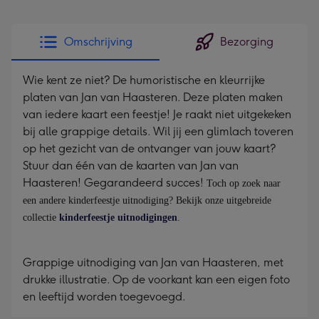
kleine
gelukwens
Omschrijving
Bezorging
-
Dimensions:
Wie kent ze niet? De humoristische en kleurrijke
130
platen van Jan van Haasteren. Deze platen maken
x
van iedere kaart een feestje! Je raakt niet uitgekeken
130
bij alle grappige details. Wil jij een glimlach toveren
mm
op het gezicht van de ontvanger van jouw kaart?
Stuur dan één van de kaarten van Jan van
Haasteren! Gegarandeerd succes!
Toch op zoek naar
een andere kinderfeestje uitnodiging? Bekijk onze uitgebreide
collectie
kinderfeestje uitnodigingen
.
Grappige uitnodiging van Jan van Haasteren, met
drukke illustratie. Op de voorkant kan een eigen foto
en leeftijd worden toegevoegd.