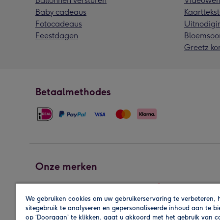
Ballonnen versturen
Videowen
Baby cadeaus
Kaarttekst
Fotocadeaus
Uitnodigi
Feestdagen
Bloemsoo
Greetz ko
Betaalmethodes
Onze merken
We gebruiken cookies om uw gebruikerservaring te verbeteren, 
sitegebruik te analyseren en gepersonaliseerde inhoud aan te b
op ‘Doorgaan’ te klikken, gaat u akkoord met het gebruik van 