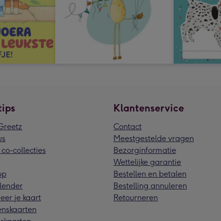
tips
Klantenservice
reetz
Contact
us
Meestgestelde vragen
 co-collecties
Bezorginformatie
Wettelijke garantie
pp
Bestellen en betalen
lender
Bestelling annuleren
eer je kaart
Retourneren
nskaarten