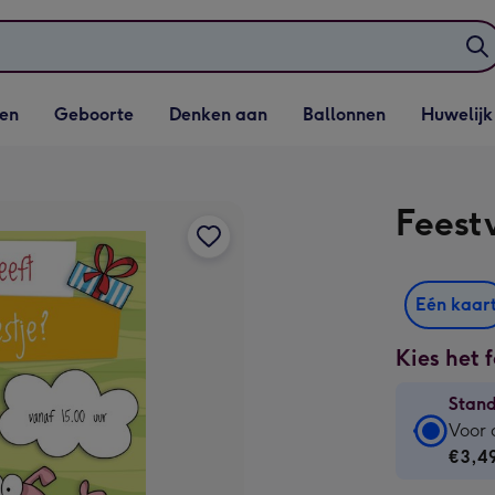
elijst
Vervolgkeuzelijst
Vervolgkeuzelijst
Vervolgkeuzelijst
Vervolgkeuzeli
en
Geboorte
Denken aan
Ballonnen
Huwelijk
penen
Geboorte openen
Denken aan openen
Ballonnen openen
Huwelijk open
Feest
Eén kaar
Kies het 
Stan
Stan
Voor 
kaart
€3,4
-