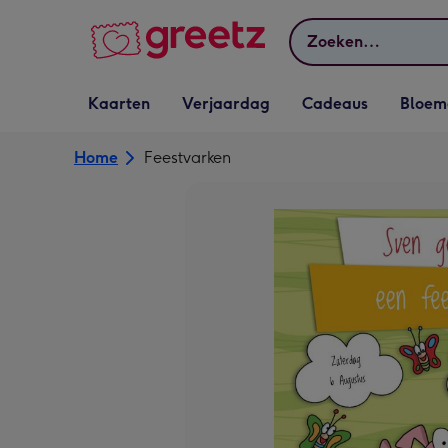
Bekijk meer
Zoeken
Vervolgkeuzelijst
Vervolgkeuzelijst
Vervolgkeuzelijst
Vervolgkeuz
Kaarten
Verjaardag
Cadeaus
Bloem
Kaarten openen
Verjaardag openen
Cadeaus openen
Bloemen o
Home
Feestvarken