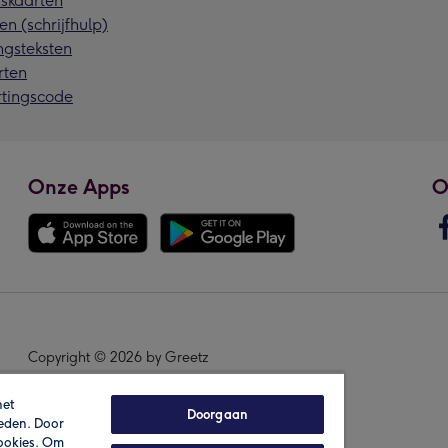
skaarten
en (schrijfhulp)
ngsteksten
rten
rtingscode
Onze Apps
O
Copyright © 2026 by Greetz
het
Doorgaan
ieden. Door
cookies. Om