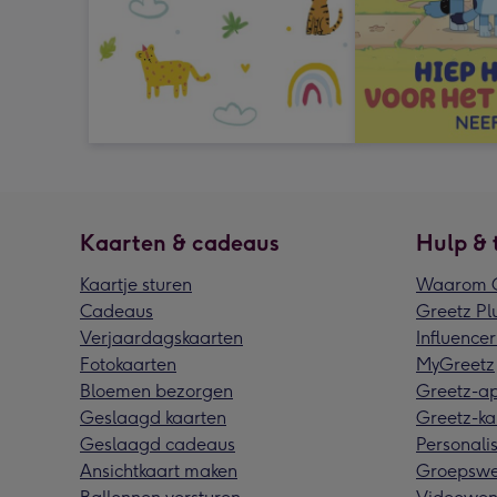
Kaarten & cadeaus
Hulp & 
Kaartje sturen
Waarom G
Cadeaus
Greetz Pl
Verjaardagskaarten
Influencer
Fotokaarten
MyGreetz
Bloemen bezorgen
Greetz-a
Geslaagd kaarten
Greetz-ka
Geslaagd cadeaus
Personalis
Ansichtkaart maken
Groepswe