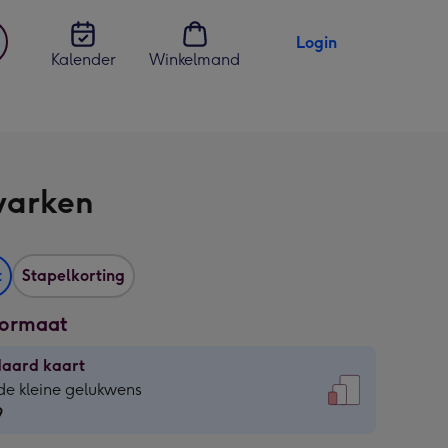
Login
Kalender
Winkelmand
jst
en
varken
t
Stapelkorting
formaat
daard kaart
daard
de kleine gelukwens
9