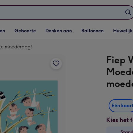
elijst
Vervolgkeuzelijst
Vervolgkeuzelijst
Vervolgkeuzelijst
Vervolgkeuzeli
en
Geboorte
Denken aan
Ballonnen
Huwelijk
penen
Geboorte openen
Denken aan openen
Ballonnen openen
Huwelijk open
ste moederdag!
Fiep 
Moede
moed
Eén kaar
Kies het 
Stan