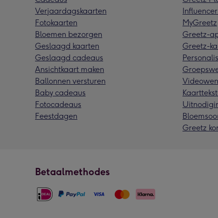
Verjaardagskaarten
Influencer
Fotokaarten
MyGreetz
Bloemen bezorgen
Greetz-a
Geslaagd kaarten
Greetz-ka
Geslaagd cadeaus
Personalis
Ansichtkaart maken
Groepswe
Ballonnen versturen
Videowen
Baby cadeaus
Kaarttekst
Fotocadeaus
Uitnodigi
Feestdagen
Bloemsoo
Greetz ko
Betaalmethodes