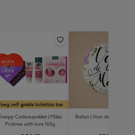
sions:
Kneipp Cadeaupakket | Milka
Ballon | Voor de liefste ma
Pralines with love 165g