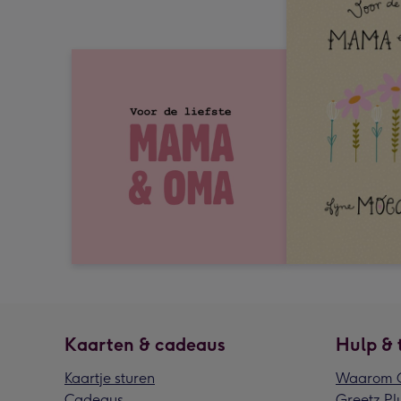
Kaarten & cadeaus
Hulp & 
Kaartje sturen
Waarom G
Cadeaus
Greetz Pl