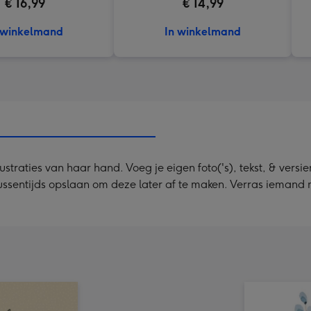
€ 16,99
€ 14,99
 winkelmand
In winkelmand
raties van haar hand. Voeg je eigen foto('s), tekst, & versier
 tussentijds opslaan om deze later af te maken. Verras ieman