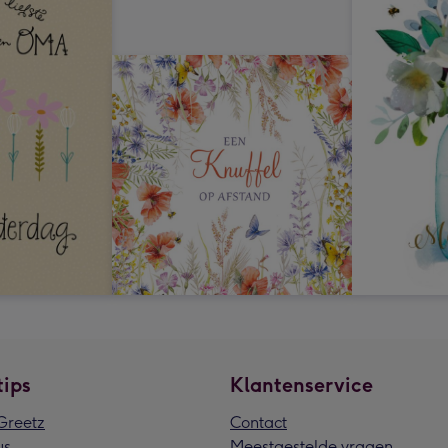
tips
Klantenservice
reetz
Contact
us
Meestgestelde vragen