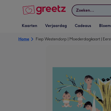
Bekijk meer
Zoeken
Vervolgkeuzelijst
Vervolgkeuzelijst
Vervolgkeuzelijst
Vervolgkeuz
Kaarten
Verjaardag
Cadeaus
Bloem
Kaarten openen
Verjaardag openen
Cadeaus openen
Bloemen o
Home
Fiep Westendorp | Moederdagkaart | Eer