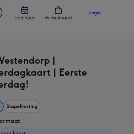
Login
Kalender
Winkelmand
jst
en
Westendorp |
rdagkaart | Eerste
erdag!
t
Stapelkorting
formaat
daard kaart