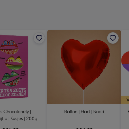
Dimen
333
x
241
mm
’s Chocolonely |
Ballon | Hart | Rood
jtje | Kusjes | 288g