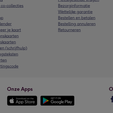
 co-collecties
Bezorginformatie
Wettelijke garantie
pp
Bestellen en betalen
lender
Bestelling annuleren
eer je kaart
Retourneren
nskaarten
skaarten
en (schrijfhulp)
ngsteksten
rten
rtingscode
Onze Apps
O