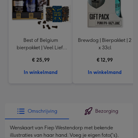
Best of Belgium
Brewdog | Bierpakket | 2
bierpakket | Veel Liefs
x 33cl
Drop
€ 25,99
€ 12,99
In winkelmand
In winkelmand
Omschrijving
Bezorging
Wenskaart van Fiep Westendorp met bekende
illustraties van haar hand. Voeg je eigen foto('s),