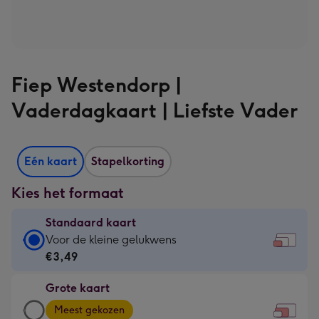
Fiep Westendorp |
Vaderdagkaart | Liefste Vader
Eén kaart
Stapelkorting
Kies het formaat
Standaard kaart
Standaard
Voor de kleine gelukwens
kaart
€3,49
-
Grote kaart
€3,49
Grote
-
Meest gekozen