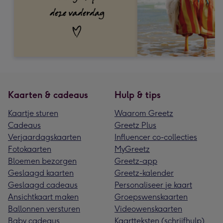
Kaarten & cadeaus
Hulp & tips
Kaartje sturen
Waarom Greetz
Cadeaus
Greetz Plus
Verjaardagskaarten
Influencer co-collecties
Fotokaarten
MyGreetz
Bloemen bezorgen
Greetz-app
Geslaagd kaarten
Greetz-kalender
Geslaagd cadeaus
Personaliseer je kaart
Ansichtkaart maken
Groepswenskaarten
Ballonnen versturen
Videowenskaarten
Baby cadeaus
Kaartteksten (schrijfhulp)