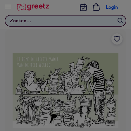
Bekijk meer
Login
Zoeken