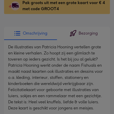
Pak groots uit met een grote kaart voor € 4
118
met code GROOT4
x
166
mm
-
Omschrijving
Bezorging
Dimensions:
118
De illustraties van Patricia Hooning vertellen grote
x
en kleine verhalen. Zo hoopt zij een glimlach te
166
toveren op ieders gezicht. Is het bij jou al gelukt?
mm
Patricia Hooning werkt onder de naam Fishuals en
maakt naast kaarten ook illustraties en dessins voor
o.a. kleding, interieur, stoffen, stationery en
kinderboeken die wereldwijd verkrijgbaar zijn.
Felicitatiekaart voor geboorte met illustraties van
luiers, sokjes en een rammelaar met een gezichtje.
De tekst is: Heel veel knuffels, liefde & volle luiers.
Deze kaart is geschikt voor jongens en meisjes.