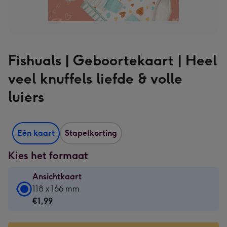
Fishuals | Geboortekaart | Heel
veel knuffels liefde & volle
luiers
Eén kaart
Stapelkorting
Kies het formaat
Ansichtkaart
Ansichtkaart
118 x 166 mm
-
€1,99
€1,99
-