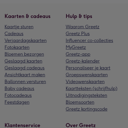
Kaarten & cadeaus
Hulp & tips
Kaartje sturen
Waarom Greetz
Cadeaus
Greetz Plus
Verjaardagskaarten
Influencer co-collecties
Fotokaarten
MyGreetz
Bloemen bezorgen
Greetz-app
Geslaagd kaarten
Greetz-kalender
Geslaagd cadeaus
Personaliseer je kaart
Ansichtkaart maken
Groepswenskaarten
Ballonnen versturen
Videowenskaarten
Baby cadeaus
Kaartteksten (schrijfhulp)
Fotocadeaus
Uitnodigingsteksten
Feestdagen
Bloemsoorten
Greetz kortingscode
Klantenservice
Over Greetz