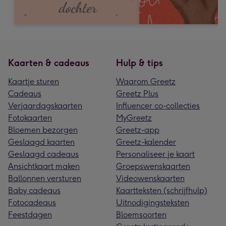
Kaarten & cadeaus
Hulp & tips
Kaartje sturen
Waarom Greetz
Cadeaus
Greetz Plus
Verjaardagskaarten
Influencer co-collecties
Fotokaarten
MyGreetz
Bloemen bezorgen
Greetz-app
Geslaagd kaarten
Greetz-kalender
Geslaagd cadeaus
Personaliseer je kaart
Ansichtkaart maken
Groepswenskaarten
Ballonnen versturen
Videowenskaarten
Baby cadeaus
Kaartteksten (schrijfhulp)
Fotocadeaus
Uitnodigingsteksten
Feestdagen
Bloemsoorten