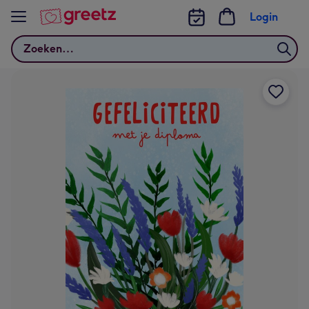
Bekijk meer
Login
Zoeken