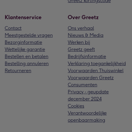
Greetz kortingscode
Klantenservice
Over Greetz
Contact
Ons verhaal
Meestgestelde vragen
Nieuws & Media
Bezorginformatie
Werken bij
Wettelijke garantie
Greetz geeft
Bestellen en betalen
Bedrijfsinformatie
Bestelling annuleren
Verklaring toegankelijkheid
Retourneren
Voorwaarden Thuiswinkel
Voorwaarden Greetz
Consumenten
Privacy - geupdate
december 2024
Cookies
Verantwoordelijke
openbaarmaking