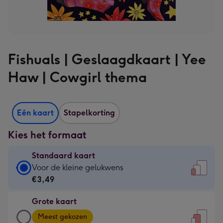
Fishuals | Geslaagdkaart | Yee
Haw | Cowgirl thema
Eén kaart
Stapelkorting
Kies het formaat
Standaard kaart
Standaard
Voor de kleine gelukwens
kaart
€3,49
-
Grote kaart
€3,49
Grote
-
Meest gekozen