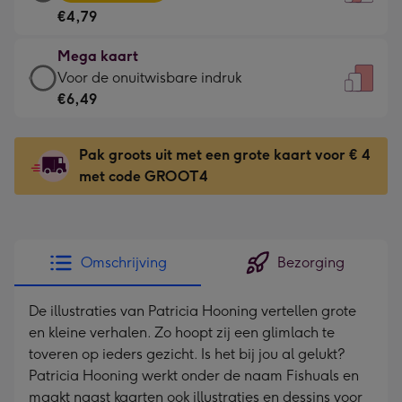
kaart
Voor
€4,79
-
de
€4,79
kleine
Mega kaart
-
gelukwens
Mega
Voor de onuitwisbare indruk
Meest
-
kaart
€6,49
gekozen
Dimensions:
-
-
120
€6,49
Dimensions:
Pak groots uit met een grote kaart voor € 4
x
-
167
met code GROOT4
160
Voor
x
mm
de
231
onuitwisbare
mm
indruk
Omschrijving
Bezorging
-
Dimensions:
De illustraties van Patricia Hooning vertellen grote
241
en kleine verhalen. Zo hoopt zij een glimlach te
x
toveren op ieders gezicht. Is het bij jou al gelukt?
333
Patricia Hooning werkt onder de naam Fishuals en
mm
maakt naast kaarten ook illustraties en dessins voor