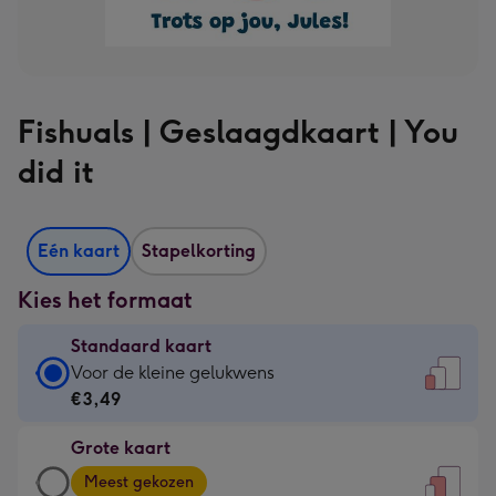
Fishuals | Geslaagdkaart | You
did it
Eén kaart
Stapelkorting
Kies het formaat
Standaard kaart
Standaard
Voor de kleine gelukwens
kaart
€3,49
-
Grote kaart
€3,49
Grote
-
Meest gekozen