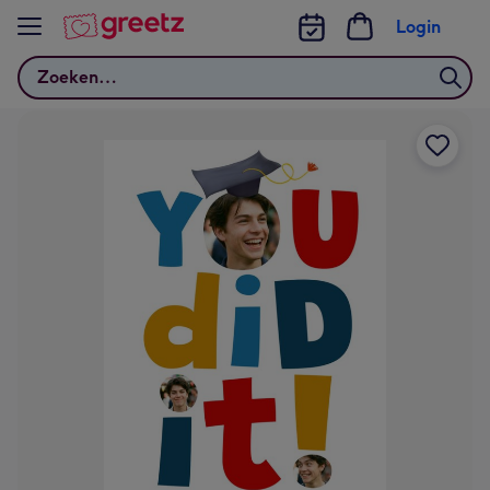
Bekijk meer
Login
Zoeken