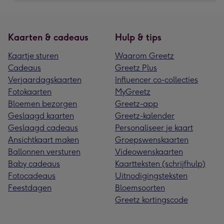
Kaarten & cadeaus
Hulp & tips
Kaartje sturen
Waarom Greetz
Cadeaus
Greetz Plus
Verjaardagskaarten
Influencer co-collecties
Fotokaarten
MyGreetz
Bloemen bezorgen
Greetz-app
Geslaagd kaarten
Greetz-kalender
Geslaagd cadeaus
Personaliseer je kaart
Ansichtkaart maken
Groepswenskaarten
Ballonnen versturen
Videowenskaarten
Baby cadeaus
Kaartteksten (schrijfhulp)
Fotocadeaus
Uitnodigingsteksten
Feestdagen
Bloemsoorten
Greetz kortingscode