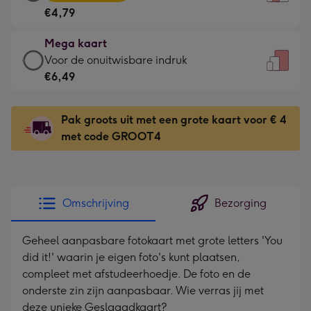
kaart
Voor
€4,79
-
de
€4,79
kleine
Mega kaart
-
gelukwens
Mega
Voor de onuitwisbare indruk
Meest
-
kaart
€6,49
gekozen
Dimensions:
-
-
120
€6,49
Dimensions:
Pak groots uit met een grote kaart voor € 4
x
-
167
met code GROOT4
160
Voor
x
mm
de
231
onuitwisbare
mm
indruk
Omschrijving
Bezorging
-
Dimensions:
Geheel aanpasbare fotokaart met grote letters 'You
241
did it!' waarin je eigen foto's kunt plaatsen,
x
compleet met afstudeerhoedje. De foto en de
333
onderste zin zijn aanpasbaar. Wie verras jij met
mm
deze unieke Geslaagdkaart?