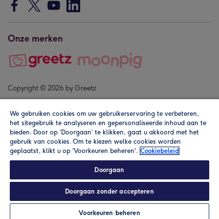
Onze merken
Copyright © 2026 by Greetz
We gebruiken cookies om uw gebruikerservaring te verbeteren,
het sitegebruik te analyseren en gepersonaliseerde inhoud aan te
bieden. Door op ‘Doorgaan’ te klikken, gaat u akkoord met het
gebruik van cookies. Om te kiezen welke cookies worden
geplaatst, klikt u op 'Voorkeuren beheren'.
Cookiebeleid
Alle prijzen zijn inclusief btw en andere heffingen. Lees de
algemene voorwaarden
.
Doorgaan
Doorgaan zonder accepteren
In winkelmand
Personaliseren
Voorkeuren beheren