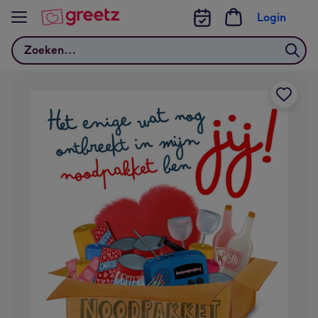
Bekijk meer
Login
Zoeken