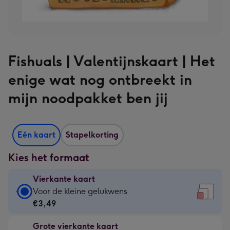
Fishuals | Valentijnskaart | Het
enige wat nog ontbreekt in
mijn noodpakket ben jij
Eén kaart
Stapelkorting
Kies het formaat
Vierkante kaart
Vierkante
Voor de kleine gelukwens
kaart
€3,49
-
Grote vierkante kaart
€3,49