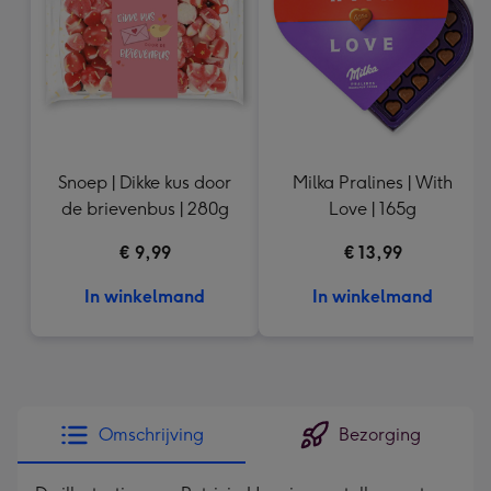
240
mm
Snoep | Dikke kus door
Milka Pralines | With
de brievenbus | 280g
Love | 165g
€ 9,99
€ 13,99
In winkelmand
In winkelmand
Omschrijving
Bezorging