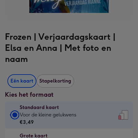
Frozen | Verjaardagskaart |
Elsa en Anna | Met foto en
naam
Eén kaart
Stapelkorting
Kies het formaat
Standaard kaart
Standaard
Voor de kleine gelukwens
kaart
€3,49
-
Grote kaart
€3,49