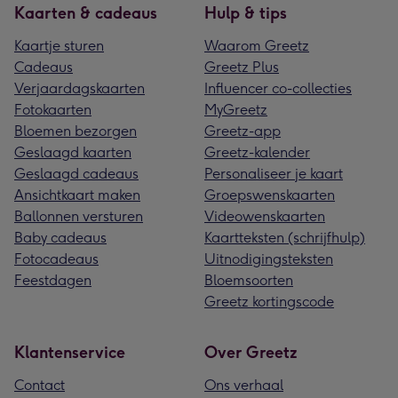
Kaarten & cadeaus
Hulp & tips
Kaartje sturen
Waarom Greetz
Cadeaus
Greetz Plus
Verjaardagskaarten
Influencer co-collecties
Fotokaarten
MyGreetz
Bloemen bezorgen
Greetz-app
Geslaagd kaarten
Greetz-kalender
Geslaagd cadeaus
Personaliseer je kaart
Ansichtkaart maken
Groepswenskaarten
Ballonnen versturen
Videowenskaarten
Baby cadeaus
Kaartteksten (schrijfhulp)
Fotocadeaus
Uitnodigingsteksten
Feestdagen
Bloemsoorten
Greetz kortingscode
Klantenservice
Over Greetz
Contact
Ons verhaal