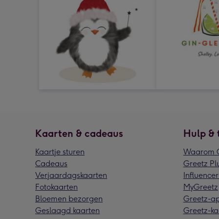
Kaarten & cadeaus
Hulp & 
Kaartje sturen
Waarom G
Cadeaus
Greetz Pl
Verjaardagskaarten
Influencer
Fotokaarten
MyGreetz
Bloemen bezorgen
Greetz-a
Geslaagd kaarten
Greetz-ka