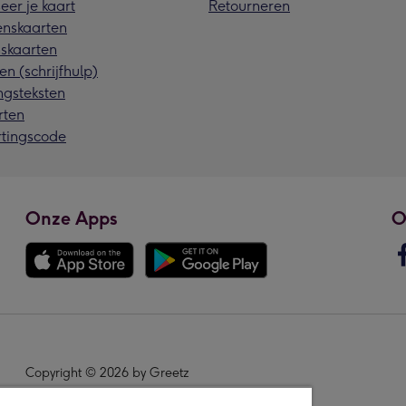
eer je kaart
Retourneren
nskaarten
skaarten
en (schrijfhulp)
ngsteksten
rten
rtingscode
Onze Apps
O
Copyright © 2026 by Greetz