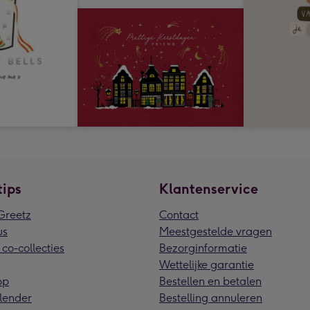
tips
Klantenservice
reetz
Contact
us
Meestgestelde vragen
 co-collecties
Bezorginformatie
Wettelijke garantie
pp
Bestellen en betalen
lender
Bestelling annuleren