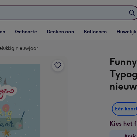
elijst
Vervolgkeuzelijst
Vervolgkeuzelijst
Vervolgkeuzelijst
Vervolgkeuzeli
en
Geboorte
Denken aan
Ballonnen
Huwelijk
penen
Geboorte openen
Denken aan openen
Ballonnen openen
Huwelijk open
Gelukkig nieuwjaar
Funny
Typog
nieuw
Eén kaar
Kies het 
Ansic