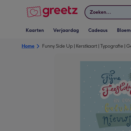
Bekijk meer
Zoeken
Vervolgkeuzelijst
Vervolgkeuzelijst
Vervolgkeuzelijst
Vervolgkeuz
Kaarten
Verjaardag
Cadeaus
Bloem
Kaarten openen
Verjaardag openen
Cadeaus openen
Bloemen o
Home
Funny Side Up | Kerstkaart | Typografie | 