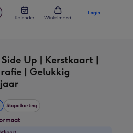
Login
Kalender
Winkelmand
jst
en
 Side Up | Kerstkaart |
rafie | Gelukkig
jaar
t
Stapelkorting
formaat
htkaart