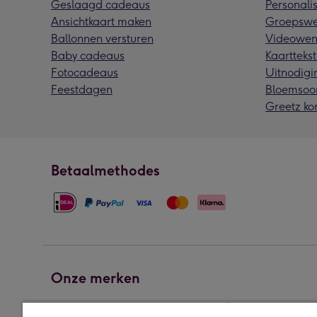
Geslaagd cadeaus
Personalis
Ansichtkaart maken
Groepswe
Ballonnen versturen
Videowen
Baby cadeaus
Kaarttekst
Fotocadeaus
Uitnodigi
Feestdagen
Bloemsoo
Greetz ko
Betaalmethodes
Onze merken