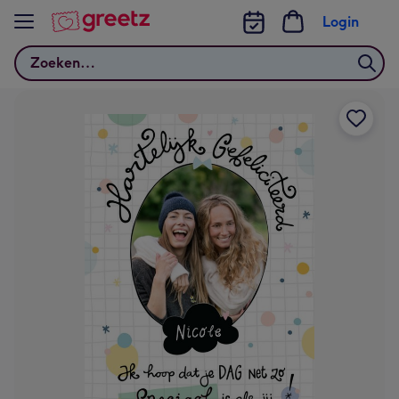
Bekijk meer
Login
Zoeken