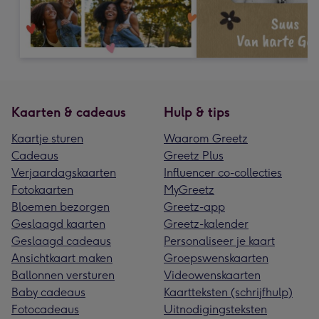
Kaarten & cadeaus
Hulp & tips
Kaartje sturen
Waarom Greetz
Cadeaus
Greetz Plus
Verjaardagskaarten
Influencer co-collecties
Fotokaarten
MyGreetz
Bloemen bezorgen
Greetz-app
Geslaagd kaarten
Greetz-kalender
Geslaagd cadeaus
Personaliseer je kaart
Ansichtkaart maken
Groepswenskaarten
Ballonnen versturen
Videowenskaarten
Baby cadeaus
Kaartteksten (schrijfhulp)
Fotocadeaus
Uitnodigingsteksten