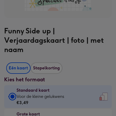
Funny Side up |
Verjaardagskaart | foto | met
naam
Eén kaart
Stapelkorting
Kies het formaat
Standaard kaart
Standaard
Voor de kleine gelukwens
kaart
€3,49
-
Grote kaart
€3,49