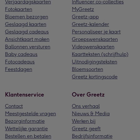
Verjaardagskaarten
Influencer co-collecties
Fotokaarten
MyGreetz
Bloemen bezorgen
Greetz-app
Geslaagd kaarten
Greetz-kalender
Geslaagd cadeaus
Personaliseer je kaart
Ansichtkaart maken
Groepswenskaarten
Ballonnen versturen
Videowenskaarten
Baby cadeaus
Kaartteksten (schrijfhulp)
Fotocadeaus
Uitnodigingsteksten
Feestdagen
Bloemsoorten
Greetz kortingscode
Klantenservice
Over Greetz
Contact
Ons verhaal
Meestgestelde vragen
Nieuws & Media
Bezorginformatie
Werken bij
Wettelijke garantie
Greetz geeft
Bestellen en betalen
Bedrijfsinformatie