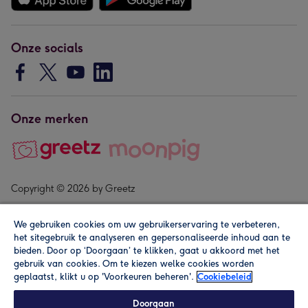
Onze socials
Onze merken
Copyright © 2026 by Greetz
We gebruiken cookies om uw gebruikerservaring te verbeteren,
het sitegebruik te analyseren en gepersonaliseerde inhoud aan te
bieden. Door op ‘Doorgaan’ te klikken, gaat u akkoord met het
gebruik van cookies. Om te kiezen welke cookies worden
geplaatst, klikt u op 'Voorkeuren beheren'.
Cookiebeleid
Alle prijzen zijn inclusief btw en andere heffingen. Lees de
algemene voorwaarden
.
Doorgaan