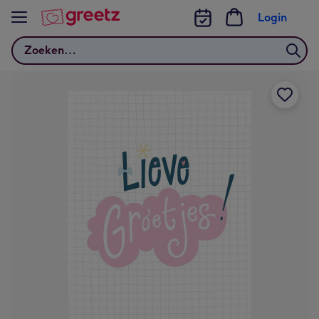
Bekijk meer
Login
Zoeken