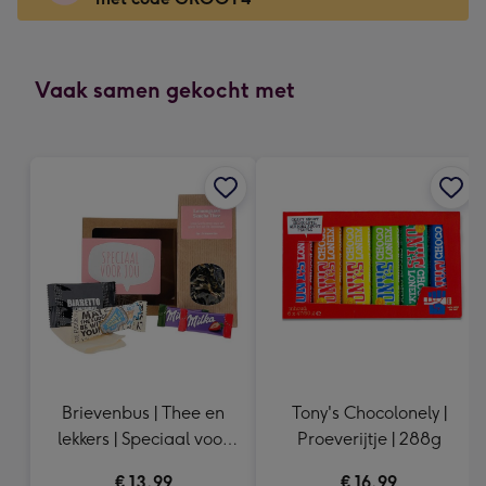
x
166
mm
-
Vaak samen gekocht met
Dimensions:
118
x
166
mm
Brievenbus | Thee en
Tony's Chocolonely |
lekkers | Speciaal voor
Proeverijtje | 288g
jou
€ 13,99
€ 16,99