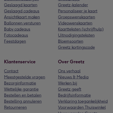
Geslaagd kaarten
Greetz-kalender
Geslaagd cadeaus
Personaliseer je kaart
Ansichtkaart maken
Groepswenskaarten
Ballonnen versturen
Videowenskaarten
Baby cadeaus
Kaartteksten (schrijfhulp)
Fotocadeaus
Uitnodigingsteksten
Feestdagen
Bloemsoorten
Greetz kortingscode
Klantenservice
Over Greetz
Contact
Ons verhaal
Meestgestelde vragen
Nieuws & Media
Bezorginformatie
Werken bij
Wettelijke garantie
Greetz geeft
Bestellen en betalen
Bedrijfsinformatie
Bestelling annuleren
Verklaring toegankelijkheid
Retourneren
Voorwaarden Thuiswinkel