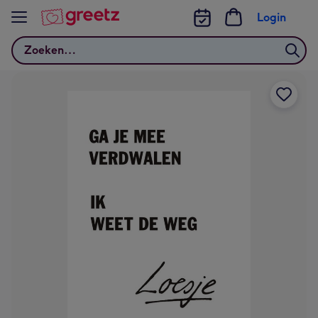
Bekijk meer
Login
Zoeken