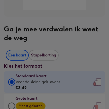
Ga je mee verdwalen ik weet
de weg
Eén kaart
Stapelkorting
Kies het formaat
Standaard kaart
Standaard
Voor de kleine gelukwens
kaart
€3,49
-
Grote kaart
€3,49
Grote
-
Meest gekozen