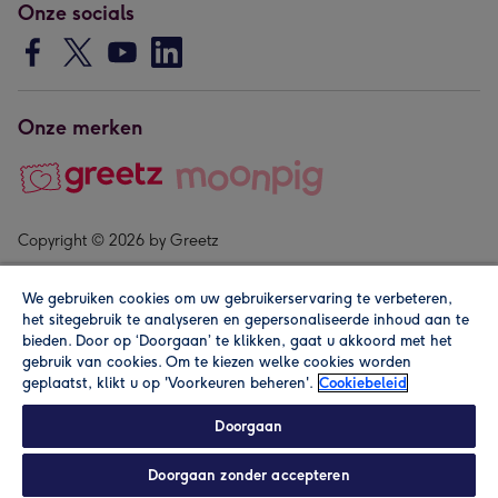
Onze socials
Onze merken
Copyright © 2026 by Greetz
We gebruiken cookies om uw gebruikerservaring te verbeteren,
het sitegebruik te analyseren en gepersonaliseerde inhoud aan te
bieden. Door op ‘Doorgaan’ te klikken, gaat u akkoord met het
gebruik van cookies. Om te kiezen welke cookies worden
geplaatst, klikt u op 'Voorkeuren beheren'.
Cookiebeleid
Alle prijzen zijn inclusief btw en andere heffingen. Lees de
algemene voorwaarden
.
Doorgaan
Doorgaan zonder accepteren