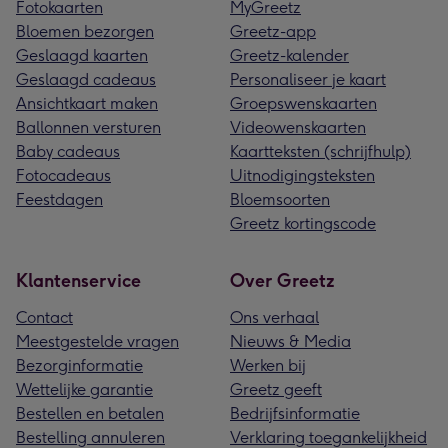
Fotokaarten
MyGreetz
Bloemen bezorgen
Greetz-app
Geslaagd kaarten
Greetz-kalender
Geslaagd cadeaus
Personaliseer je kaart
Ansichtkaart maken
Groepswenskaarten
Ballonnen versturen
Videowenskaarten
Baby cadeaus
Kaartteksten (schrijfhulp)
Fotocadeaus
Uitnodigingsteksten
Feestdagen
Bloemsoorten
Greetz kortingscode
Klantenservice
Over Greetz
Contact
Ons verhaal
Meestgestelde vragen
Nieuws & Media
Bezorginformatie
Werken bij
Wettelijke garantie
Greetz geeft
Bestellen en betalen
Bedrijfsinformatie
Bestelling annuleren
Verklaring toegankelijkheid