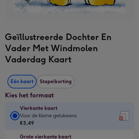
Geïllustreerde Dochter En
Vader Met Windmolen
Vaderdag Kaart
Eén kaart
Stapelkorting
Kies het formaat
Vierkante kaart
Vierkante
Voor de kleine gelukwens
kaart
€3,49
-
Grote vierkante kaart
€3,49