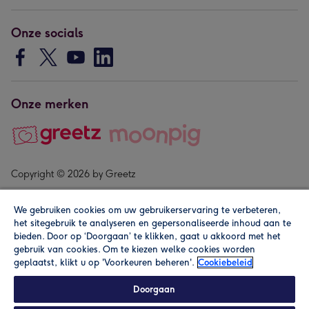
Onze socials
Onze merken
Copyright © 2026 by Greetz
We gebruiken cookies om uw gebruikerservaring te verbeteren,
het sitegebruik te analyseren en gepersonaliseerde inhoud aan te
bieden. Door op ‘Doorgaan’ te klikken, gaat u akkoord met het
gebruik van cookies. Om te kiezen welke cookies worden
geplaatst, klikt u op 'Voorkeuren beheren'.
Cookiebeleid
Alle prijzen zijn inclusief btw en andere heffingen. Lees de
algemene voorwaarden
.
Doorgaan