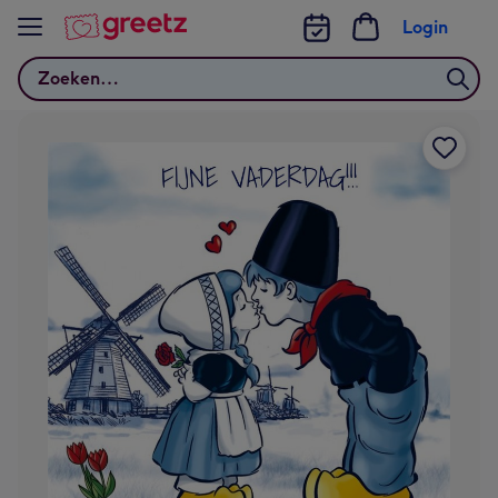
Bekijk meer
Login
Zoeken