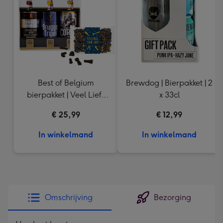
240
mm
Best of Belgium
Brewdog | Bierpakket | 2
bierpakket | Veel Liefs
x 33cl
Drop
€ 25,99
€ 12,99
In winkelmand
In winkelmand
Omschrijving
Bezorging