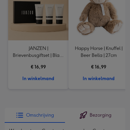
mm
JANZEN |
Happy Horse | Knuffel |
Brievenbusgiftset | Black
Beer Bella | 27cm
22 | 3 x 50ml
€ 16,99
€ 16,99
In winkelmand
In winkelmand
Omschrijving
Bezorging