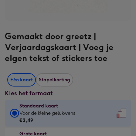
Gemaakt door greetz |
Verjaardagskaart | Voeg je
eIgen tekst of stickers toe
Eén kaart
Stapelkorting
Kies het formaat
Standaard kaart
Standaard
Voor de kleine gelukwens
kaart
€3,49
-
Grote kaart
€3,49