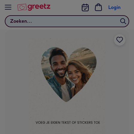
Bekijk meer
Login
Zoeken