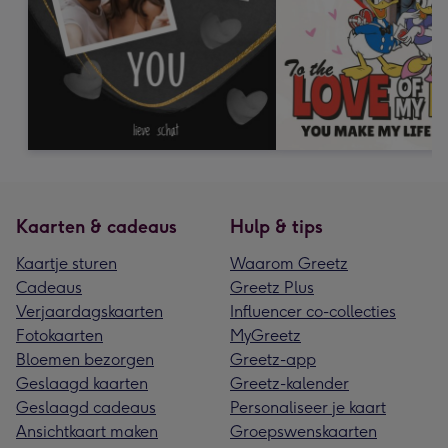
Kaarten & cadeaus
Hulp & tips
Kaartje sturen
Waarom Greetz
Cadeaus
Greetz Plus
Verjaardagskaarten
Influencer co-collecties
Fotokaarten
MyGreetz
Bloemen bezorgen
Greetz-app
Geslaagd kaarten
Greetz-kalender
Geslaagd cadeaus
Personaliseer je kaart
Ansichtkaart maken
Groepswenskaarten