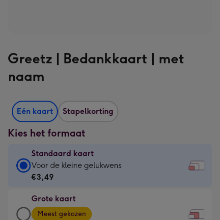
Greetz | Bedankkaart | met
naam
Eén kaart
Stapelkorting
Kies het formaat
Standaard kaart
Standaard
Voor de kleine gelukwens
kaart
€3,49
-
Grote kaart
€3,49
Grote
-
Meest gekozen