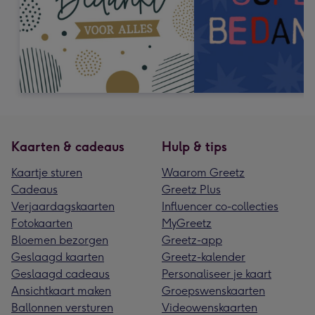
Kaarten & cadeaus
Hulp & tips
Kaartje sturen
Waarom Greetz
Cadeaus
Greetz Plus
Verjaardagskaarten
Influencer co-collecties
Fotokaarten
MyGreetz
Bloemen bezorgen
Greetz-app
Geslaagd kaarten
Greetz-kalender
Geslaagd cadeaus
Personaliseer je kaart
Ansichtkaart maken
Groepswenskaarten
Ballonnen versturen
Videowenskaarten