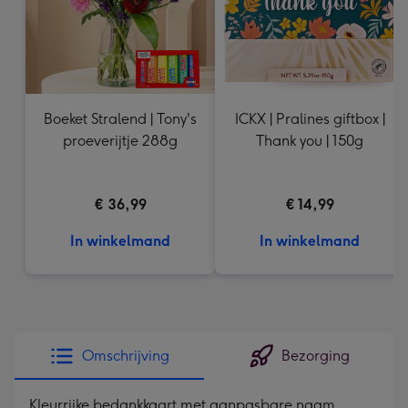
Boeket Stralend | Tony's
ICKX | Pralines giftbox |
proeverijtje 288g
Thank you | 150g
€ 36,99
€ 14,99
In winkelmand
In winkelmand
Omschrijving
Bezorging
Kleurrijke bedankkaart met aanpasbare naam.