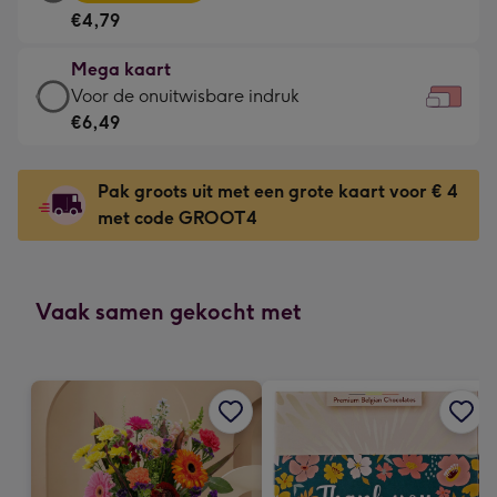
kaart
Voor
€4,79
-
de
€4,79
kleine
Mega kaart
-
gelukwens
Mega
Voor de onuitwisbare indruk
Meest
-
kaart
€6,49
gekozen
Dimensions:
-
-
160
€6,49
Dimensions:
Pak groots uit met een grote kaart voor € 4
x
-
231
met code GROOT4
120
Voor
x
mm
de
167
onuitwisbare
mm
indruk
Vaak samen gekocht met
-
Dimensions:
333
x
241
mm