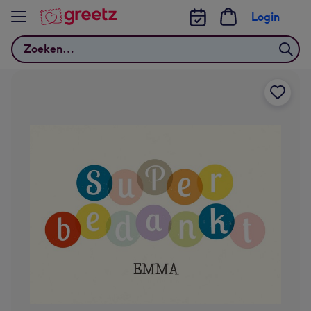
Bekijk meer
Login
Zoeken