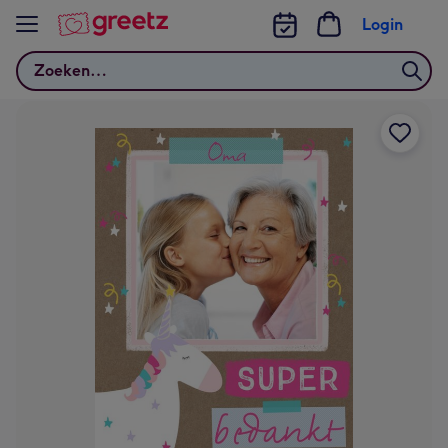
Bekijk meer
Login
Zoeken