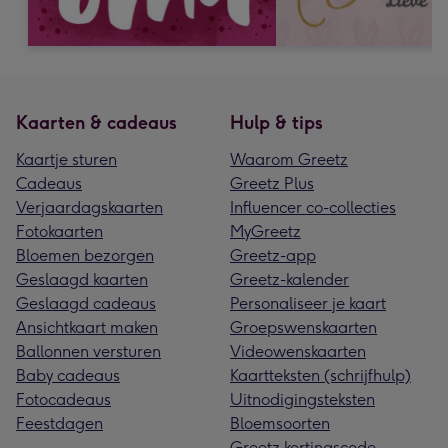
Kaarten & cadeaus
Hulp & tips
Kaartje sturen
Waarom Greetz
Cadeaus
Greetz Plus
Verjaardagskaarten
Influencer co-collecties
Fotokaarten
MyGreetz
Bloemen bezorgen
Greetz-app
Geslaagd kaarten
Greetz-kalender
Geslaagd cadeaus
Personaliseer je kaart
Ansichtkaart maken
Groepswenskaarten
Ballonnen versturen
Videowenskaarten
Baby cadeaus
Kaartteksten (schrijfhulp)
Fotocadeaus
Uitnodigingsteksten
Feestdagen
Bloemsoorten
Greetz kortingscode