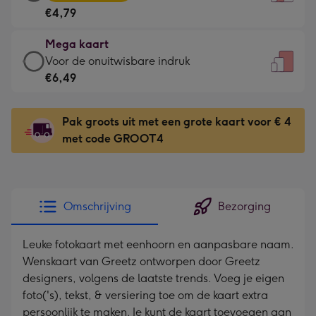
kaart
Voor
€4,79
-
de
€4,79
kleine
Mega kaart
-
gelukwens
Mega
Voor de onuitwisbare indruk
Meest
-
kaart
€6,49
gekozen
Dimensions:
-
-
120
€6,49
Dimensions:
Pak groots uit met een grote kaart voor € 4
x
-
167
met code GROOT4
160
Voor
x
mm
de
231
onuitwisbare
mm
indruk
Omschrijving
Bezorging
-
Dimensions:
Leuke fotokaart met eenhoorn en aanpasbare naam.
241
Wenskaart van Greetz ontworpen door Greetz
x
designers, volgens de laatste trends. Voeg je eigen
333
foto('s), tekst, & versiering toe om de kaart extra
mm
persoonlijk te maken. Je kunt de kaart toevoegen aan