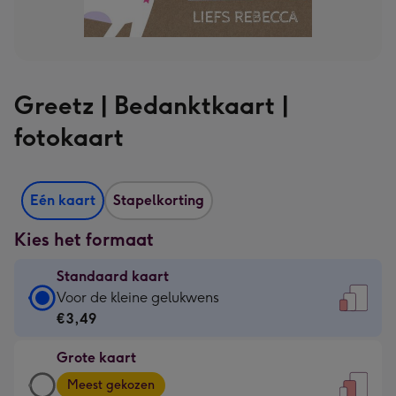
Greetz | Bedanktkaart |
fotokaart
Eén kaart
Stapelkorting
Kies het formaat
Standaard kaart
Standaard
Voor de kleine gelukwens
kaart
€3,49
-
Grote kaart
€3,49
Grote
-
Meest gekozen