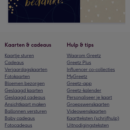
Kaarten & cadeaus
Hulp & tips
Kaartje sturen
Waarom Greetz
Cadeaus
Greetz Plus
Verjaardagskaarten
Influencer co-collecties
Fotokaarten
MyGreetz
Bloemen bezorgen
Greetz-app
Geslaagd kaarten
Greetz-kalender
Geslaagd cadeaus
Personaliseer je kaart
Ansichtkaart maken
Groepswenskaarten
Ballonnen versturen
Videowenskaarten
Baby cadeaus
Kaartteksten (schrijfhulp)
Fotocadeaus
Uitnodigingsteksten