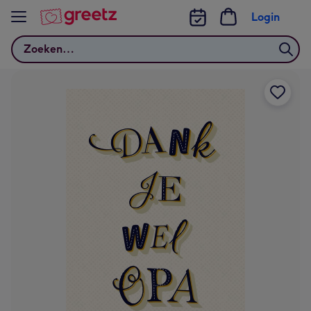
Bekijk meer
Login
Zoeken