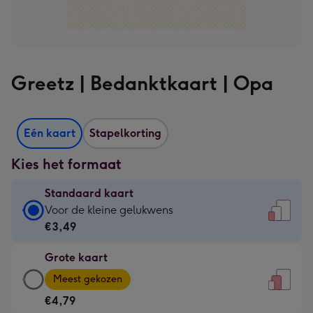
Greetz | Bedanktkaart | Opa
Eén kaart
Stapelkorting
Kies het formaat
Standaard kaart
Standaard
Voor de kleine gelukwens
kaart
€3,49
-
Grote kaart
€3,49
Grote
-
Meest gekozen
kaart
Voor
€4,79
-
de