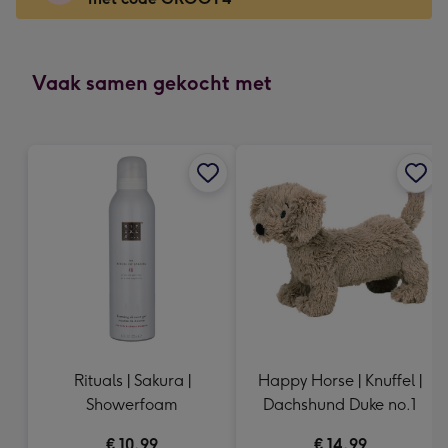
x
166
mm
-
Vaak samen gekocht met
Dimensions:
118
x
166
mm
Rituals | Sakura |
Happy Horse | Knuffel |
Showerfoam
Dachshund Duke no.1
€ 10,99
€ 14,99