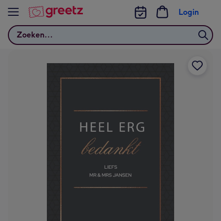
Bekijk meer
Login
Zoeken