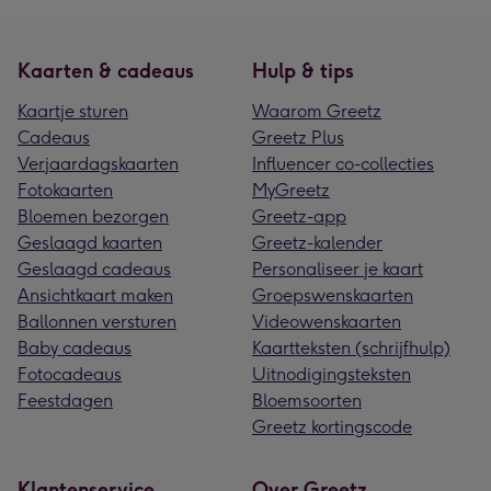
Kaarten & cadeaus
Hulp & tips
Kaartje sturen
Waarom Greetz
Cadeaus
Greetz Plus
Verjaardagskaarten
Influencer co-collecties
Fotokaarten
MyGreetz
Bloemen bezorgen
Greetz-app
Geslaagd kaarten
Greetz-kalender
Geslaagd cadeaus
Personaliseer je kaart
Ansichtkaart maken
Groepswenskaarten
Ballonnen versturen
Videowenskaarten
Baby cadeaus
Kaartteksten (schrijfhulp)
Fotocadeaus
Uitnodigingsteksten
Feestdagen
Bloemsoorten
Greetz kortingscode
Klantenservice
Over Greetz