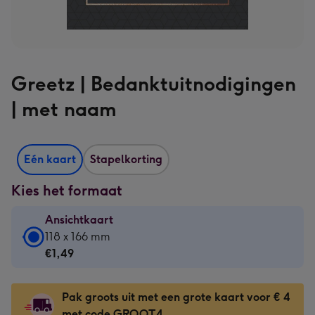
Greetz | Bedanktuitnodigingen
| met naam
Eén kaart
Stapelkorting
Kies het formaat
Ansichtkaart
Ansichtkaart
118 x 166 mm
-
€1,49
€1,49
-
Pak groots uit met een grote kaart voor € 4
118
met code GROOT4