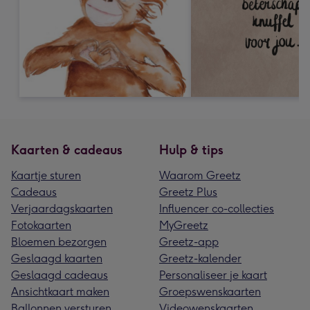
Kaarten & cadeaus
Hulp & tips
Kaartje sturen
Waarom Greetz
Cadeaus
Greetz Plus
Verjaardagskaarten
Influencer co-collecties
Fotokaarten
MyGreetz
Bloemen bezorgen
Greetz-app
Geslaagd kaarten
Greetz-kalender
Geslaagd cadeaus
Personaliseer je kaart
Ansichtkaart maken
Groepswenskaarten
Ballonnen versturen
Videowenskaarten