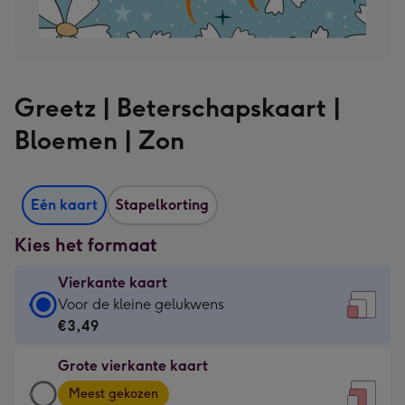
Greetz | Beterschapskaart |
Bloemen | Zon
Eén kaart
Stapelkorting
Kies het formaat
Vierkante kaart
Vierkante
Voor de kleine gelukwens
kaart
€3,49
-
Grote vierkante kaart
€3,49
Grote
-
Meest gekozen